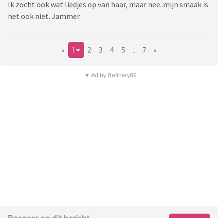
Ik zocht ook wat liedjes op van haar, maar nee..mijn smaak is
het ook niet. Jammer.
«
1
2
3
4
5
..
7
»
▼ Ad by Refinery89