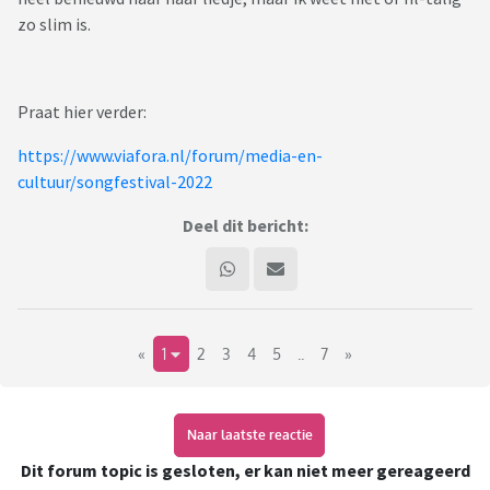
zo slim is.
Praat hier verder:
https://www.viafora.nl/forum/media-en-
cultuur/songfestival-2022
Deel dit bericht:
«
1
2
3
4
5
..
7
»
Naar laatste reactie
Dit forum topic is gesloten, er kan niet meer gereageerd