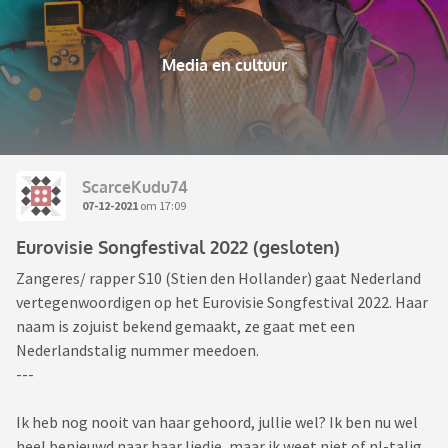
Media en cultuur
ScarceKudu74
07-12-2021
om 17:09
Eurovisie Songfestival 2022 (gesloten)
Zangeres/ rapper S10 (Stien den Hollander) gaat Nederland
vertegenwoordigen op het Eurovisie Songfestival 2022. Haar
naam is zojuist bekend gemaakt, ze gaat met een
Nederlandstalig nummer meedoen.
---
Ik heb nog nooit van haar gehoord, jullie wel? Ik ben nu wel
heel benieuwd naar haar liedje, maar ik weet niet of nl-talig