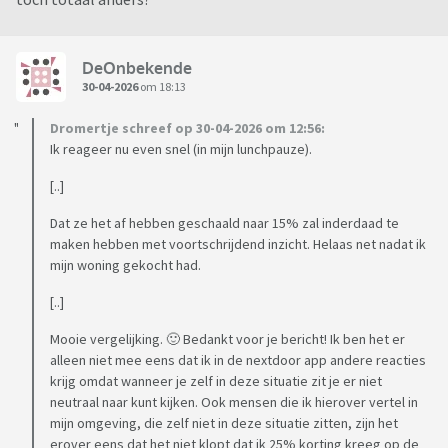
DeOnbekende
30-04-2026
om 18:13
Dromertje schreef op 30-04-2026 om 12:56:
Ik reageer nu even snel (in mijn lunchpauze).
[..]
Dat ze het af hebben geschaald naar 15% zal inderdaad te
maken hebben met voortschrijdend inzicht. Helaas net nadat ik
mijn woning gekocht had.
[..]
Mooie vergelijking. 🙂 Bedankt voor je bericht! Ik ben het er
alleen niet mee eens dat ik in de nextdoor app andere reacties
krijg omdat wanneer je zelf in deze situatie zit je er niet
neutraal naar kunt kijken. Ook mensen die ik hierover vertel in
mijn omgeving, die zelf niet in deze situatie zitten, zijn het
erover eens dat het niet klopt dat ik 25% korting kreeg op de