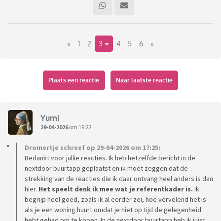
geen korting genoemd mag worden omdat de korting bij
terugverkoop wordt verrekend. In feite gaat het dus meer
om een uitgestelde betaling. Wel ben je verplicht om de
«
1
2
3
4
5
6
»
woning terug te verkopen aan de woningbouwvereniging en
in de oude regeling was 50% (!) van de winst van de
getaxeerde waarde op het moment dat je de woning
verkocht dan voor de woningbouwvereniging, minus de
Plaats een reactie
Naar laatste reactie
waardestijging van eventuele verbeteringen. Eind 2013
hebben ze bij nader inzien besloten deze constructie te
veranderen en nu hoef je nog maar 15% af te dragen aan de
Yumi
woningbouwvereniging.
29-04-2026
om 19:22
Dromertje schreef op 29-04-2026 om 17:25:
Sinds 2013 is de waarde van mijn woning met ruim 300%
Bedankt voor jullie reacties. Ik heb hetzelfde bericht in de
toegenomen. Dit geldt natuurlijk niet alleen voor mij maar
nextdoor buurtapp geplaatst en ik moet zeggen dat de
voor veel meer mensen die door middel van Koopgarant een
strekking van de reacties die ik daar ontvang heel anders is dan
woning heeft gekocht in die tijd, of daarvoor. Om een
hier.
Het speelt denk ik mee wat je referentkader is.
Ik
gelijkwaardige woning terug te kunnen kopen heb je dus ook
begrijp heel goed, zoals ik al eerder zei, hoe vervelend het is
als je een woning huurt omdat je niet op tijd de gelegenheid
3 keer zo veel geld nodig, terwijl je bij verkoop maar de helft
hebt gehad om te kopen. In de nextdoor buurtapp heb ik juist