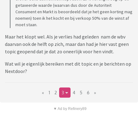
getaxeerde waarde (waarvan dus door de Autoriteit
Consument en Markt is beoordeeld dat je het geen korting mag
noemen) toen ik het kocht en bij verkoop 50% van de winst af
moet staan.
Maar het klopt wel. Als je verlies had geleden nam de wbv
daarvan ook de helft op zich, maar dan had je hier vast geen
topic geopend dat je dat zo oneerlijk voor hen vindt.
Wat wil je eigenlijk bereiken met dit topic en je berichten op
Nextdoor?
«
1
2
3
4
5
6
»
▼ Ad by Refinery89