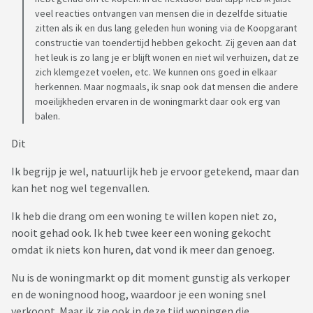
van de winst mag behouden. Een bijna onmogelijke opgave
veel reacties ontvangen van mensen die in dezelfde situatie
dus, tenzij je het geluk hebt van een familie die een grote
zitten als ik en dus lang geleden hun woning via de Koopgarant
schenking doet, je de loterij wint of enorm gestegen bent op
constructie van toendertijd hebben gekocht. Zij geven aan dat
de arbeidsmarkt. En ik heb het nu dus over het kopen van een
het leuk is zo lang je er blijft wonen en niet wil verhuizen, dat ze
gelijkwaardige woning, laat staan dat je een volgende stap
zich klemgezet voelen, etc. We kunnen ons goed in elkaar
zou willen zetten doordat je bijvoorbeeld meer ruimte wil.
herkennen. Maar nogmaals, ik snap ook dat mensen die andere
moeilijkheden ervaren in de woningmarkt daar ook erg van
balen.
Wanneer je contact opneemt met de woningbouwvereniging
krijg je te horen dat je hier nou eenmaal voor hebt getekend.
Dit
Niemand had zich in 2013 kunnen bedenken hoe de
woningmarkt zou exploderen, van redelijkheid en billijkheid
Ik begrijp je wel, natuurlijk heb je ervoor getekend, maar dan
hebben ze niet gehoord. Ondertussen maken zij wél op
kan het nog wel tegenvallen.
iedere woning die aan hun terug wordt verkocht 50% winst
Ik heb die drang om een woning te willen kopen niet zo,
op basis van de huidige taxatiewaarde, tel uit hun winst dus.
nooit gehad ook. Ik heb twee keer een woning gekocht
Ook met betrekking tot de verbeteringen die je in de
omdat ik niets kon huren, dat vond ik meer dan genoeg.
tussentijd aan hebt gebracht in de woning, zo heb ik mijn
volledige badkamer laten renoveren en nog veel meer
Nu is de woningmarkt op dit moment gunstig als verkoper
dingen laten doen, wordt zeer aanmatigend gereageerd. Dit
en de woningnood hoog, waardoor je een woning snel
werd aan de telefoon, nog voordat ze de verbeteringen
verkoopt. Maar ik zie ook in deze tijd woningen die