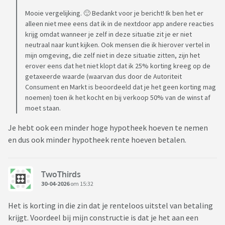
Mooie vergelijking. 🙂 Bedankt voor je bericht! Ik ben het er
alleen niet mee eens dat ik in de nextdoor app andere reacties
krijg omdat wanneer je zelf in deze situatie zit je er niet
neutraal naar kunt kijken. Ook mensen die ik hierover vertel in
mijn omgeving, die zelf niet in deze situatie zitten, zijn het
erover eens dat het niet klopt dat ik 25% korting kreeg op de
getaxeerde waarde (waarvan dus door de Autoriteit
Consument en Markt is beoordeeld dat je het geen korting mag
noemen) toen ik het kocht en bij verkoop 50% van de winst af
moet staan.
Je hebt ook een minder hoge hypotheek hoeven te nemen
en dus ook minder hypotheek rente hoeven betalen.
TwoThirds
30-04-2026
om 15:32
Het is korting in die zin dat je renteloos uitstel van betaling
krijgt. Voordeel bij mijn constructie is dat je het aan een