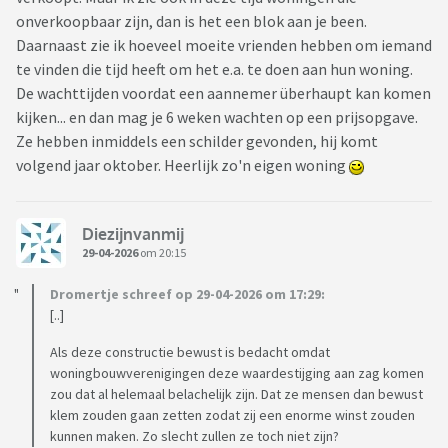
hadden gezien, vergeleken met de waardestijging wanneer je
onverkoopbaar zijn, dan is het een blok aan je been.
iets verbeterd aan een tweedehands auto. Ze stellen zich dus
Daarnaast zie ik hoeveel moeite vrienden hebben om iemand
zeer commercieel op, wat ik niet verwacht had van een
te vinden die tijd heeft om het e.a. te doen aan hun woning.
woningbouwvereniging.
De wachttijden voordat een aannemer überhaupt kan komen
kijken... en dan mag je 6 weken wachten op een prijsopgave.
Ik ben dus benieuwd of er meer mensen zijn die hier
Ze hebben inmiddels een schilder gevonden, hij komt
tegenaan lopen?
volgend jaar oktober. Heerlijk zo'n eigen woning
Diezijnvanmij
29-04-2026
om 20:15
Dromertje schreef op 29-04-2026 om 17:29:
[..]
Als deze constructie bewust is bedacht omdat
woningbouwverenigingen deze waardestijging aan zag komen
zou dat al helemaal belachelijk zijn. Dat ze mensen dan bewust
klem zouden gaan zetten zodat zij een enorme winst zouden
kunnen maken. Zo slecht zullen ze toch niet zijn?