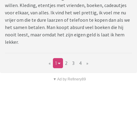
willen. Kleding, etentjes met vrienden, boeken, cadeautjes
voor elkaar, van alles. Ik vind het wel prettig, ik voel me nu
vrijer om die te dure laarzen of telefoon te kopen dan als we
het samen betalen. Man koopt absurd veel boeken die hij
nooit leest, maar omdat het zijn eigen geld is laat ik hem
lekker.
«
1
2
3
4
»
▼ Ad by Refinery89