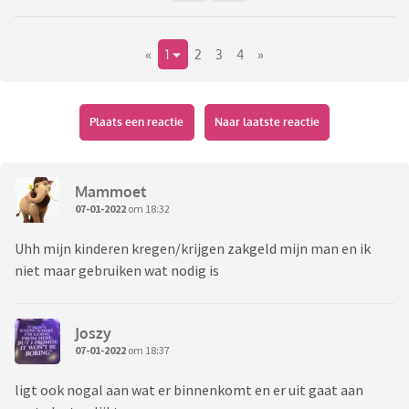
«
1
2
3
4
»
Plaats een reactie
Naar laatste reactie
Mammoet
07-01-2022
om 18:32
Uhh mijn kinderen kregen/krijgen zakgeld mijn man en ik
niet maar gebruiken wat nodig is
Joszy
07-01-2022
om 18:37
ligt ook nogal aan wat er binnenkomt en er uit gaat aan