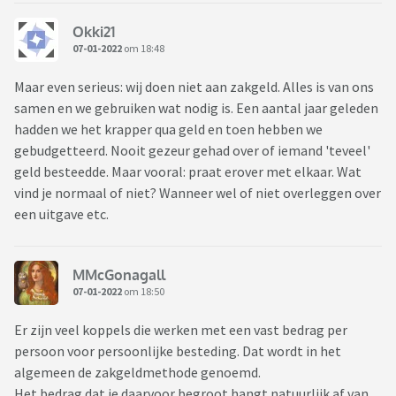
Okki21
07-01-2022
om 18:48
Maar even serieus: wij doen niet aan zakgeld. Alles is van ons
samen en we gebruiken wat nodig is. Een aantal jaar geleden
hadden we het krapper qua geld en toen hebben we
gebudgetteerd. Nooit gezeur gehad over of iemand 'teveel'
geld besteedde. Maar vooral: praat erover met elkaar. Wat
vind je normaal of niet? Wanneer wel of niet overleggen over
een uitgave etc.
MMcGonagall
07-01-2022
om 18:50
Er zijn veel koppels die werken met een vast bedrag per
persoon voor persoonlijke besteding. Dat wordt in het
algemeen de zakgeldmethode genoemd.
Het bedrag dat je daarvoor begroot hangt natuurlijk af van