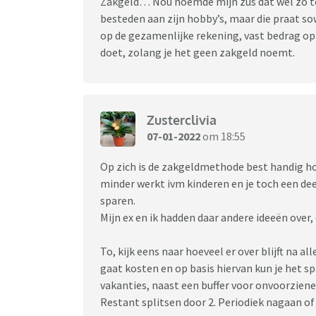
Zakgeld… Nou noemde mijn zus dat wel zo to
besteden aan zijn hobby’s, maar die praat so
op de gezamenlijke rekening, vast bedrag op 
doet, zolang je het geen zakgeld noemt.
Zusterclivia
07-01-2022
om 18:55
Op zich is de zakgeldmethode best handig hoor
minder werkt ivm kinderen en je toch een dee
sparen.
Mijn ex en ik hadden daar andere ideeën over, d
To, kijk eens naar hoeveel er over blijft na a
gaat kosten en op basis hiervan kun je het 
vakanties, naast een buffer voor onvoorziene
Restant splitsen door 2. Periodiek nagaan of