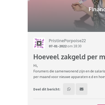
Financ
PristinePorpoise22
07-01-2022
om 18:30
Hoeveel zakgeld per 
Hi,
Forumers die samenwonend zijn en de salaris
per maand voor nieuwe apparaten e.d en hoe
Deel dit bericht: