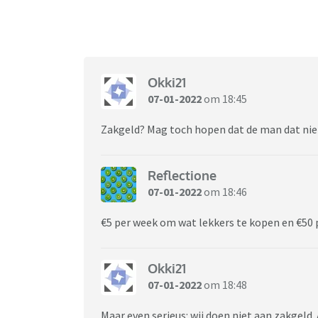
Okki21
07-01-2022
om 18:45
Zakgeld? Mag toch hopen dat de man dat niet
Reflectione
07-01-2022
om 18:46
€5 per week om wat lekkers te kopen en €50
Okki21
07-01-2022
om 18:48
Maar even serieus: wij doen niet aan zakgeld.