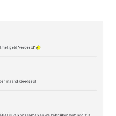
 het geld 'verdeeld'
 per maand kleedgeld
 Alles is van ons samen en we gebruiken wat nodig is.