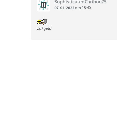
SophisticatedCaribou75
07-01-2022
om 18:40
Zakgeld