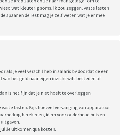
en ze krap zaten en ze haar man geld gaf om te
wieso wat kleuterig soms. Ik zou zeggen, vaste lasten
de spaar en de rest mag je zelf weten wat je er mee
 als je veel verschil heb in salaris bv doordat de een
l van het geld naar eigen inzicht wilt besteden of
an is het fijn dat je niet hoeft te overleggen.
lle vaste lasten. Kijk hoeveel vervanging van apparatuur
spaarbedrag berekenen, idem voor onderhoud huis en
 uitgaven.
 jullie uitkomen qua kosten.