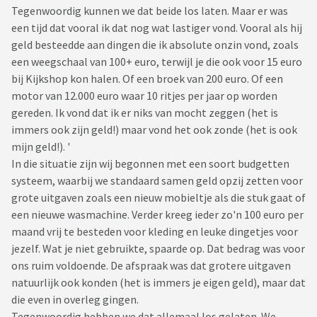
Tegenwoordig kunnen we dat beide los laten. Maar er was
een tijd dat vooral ik dat nog wat lastiger vond. Vooral als hij
geld besteedde aan dingen die ik absolute onzin vond, zoals
een weegschaal van 100+ euro, terwijl je die ook voor 15 euro
bij Kijkshop kon halen. Of een broek van 200 euro. Of een
motor van 12.000 euro waar 10 ritjes per jaar op worden
gereden. Ik vond dat ik er niks van mocht zeggen (het is
immers ook zijn geld!) maar vond het ook zonde (het is ook
mijn geld!). '
In die situatie zijn wij begonnen met een soort budgetten
systeem, waarbij we standaard samen geld opzij zetten voor
grote uitgaven zoals een nieuw mobieltje als die stuk gaat of
een nieuwe wasmachine. Verder kreeg ieder zo'n 100 euro per
maand vrij te besteden voor kleding en leuke dingetjes voor
jezelf. Wat je niet gebruikte, spaarde op. Dat bedrag was voor
ons ruim voldoende. De afspraak was dat grotere uitgaven
natuurlijk ook konden (het is immers je eigen geld), maar dat
die even in overleg gingen.
Tegenwoordig hebben we dat allemaal los gelaten. We