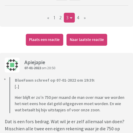
«
1
2
3
4
»
Plaats een reactie
Naar laatste reactie
Apiejapie
07-01-2022
om 20:50
BlueFawn schreef op 07-01-2022 om 19:39:
[..]
Hier blijft er zo’n 750 per maand de man over maar we worden
het niet eens hoe dat geld uitgegeven moet worden. En wie
wat betaalt bij bijv uitstapjes of voor onze zoon.
Dat is een fors bedrag. Wat wil je er zelf allemaal van doen?
Misschien alle twee een eigen rekening waar je die 750 op