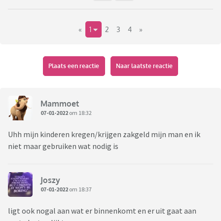
«
1
2
3
4
»
Plaats een reactie
Naar laatste reactie
Mammoet
07-01-2022
om 18:32
Uhh mijn kinderen kregen/krijgen zakgeld mijn man en ik
niet maar gebruiken wat nodig is
Joszy
07-01-2022
om 18:37
ligt ook nogal aan wat er binnenkomt en er uit gaat aan