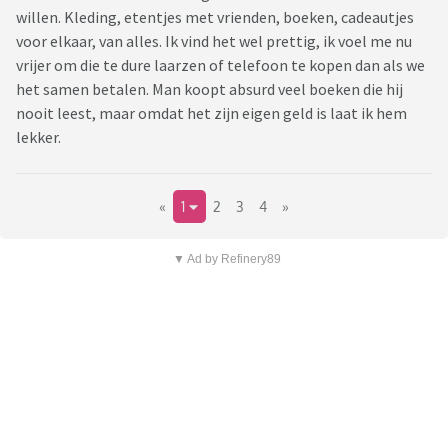
willen. Kleding, etentjes met vrienden, boeken, cadeautjes
voor elkaar, van alles. Ik vind het wel prettig, ik voel me nu
vrijer om die te dure laarzen of telefoon te kopen dan als we
het samen betalen. Man koopt absurd veel boeken die hij
nooit leest, maar omdat het zijn eigen geld is laat ik hem
lekker.
«
1
2
3
4
»
▼ Ad by Refinery89