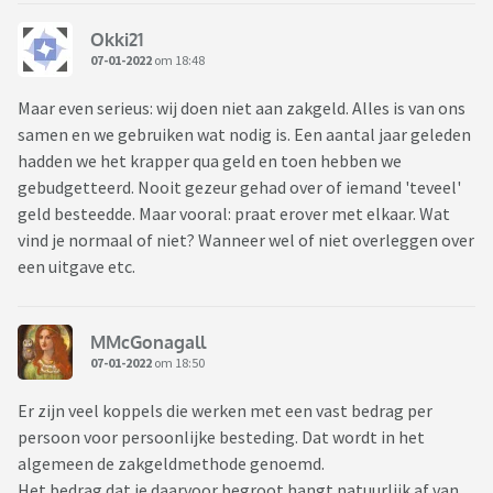
Okki21
07-01-2022
om 18:48
Maar even serieus: wij doen niet aan zakgeld. Alles is van ons
samen en we gebruiken wat nodig is. Een aantal jaar geleden
hadden we het krapper qua geld en toen hebben we
gebudgetteerd. Nooit gezeur gehad over of iemand 'teveel'
geld besteedde. Maar vooral: praat erover met elkaar. Wat
vind je normaal of niet? Wanneer wel of niet overleggen over
een uitgave etc.
MMcGonagall
07-01-2022
om 18:50
Er zijn veel koppels die werken met een vast bedrag per
persoon voor persoonlijke besteding. Dat wordt in het
algemeen de zakgeldmethode genoemd.
Het bedrag dat je daarvoor begroot hangt natuurlijk af van