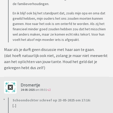
keren heeft gevraagd of wij echt geen geld aan onze ouders
de familieverhoudingen.
zouden gaan geven. Ik kan goed begrijpen dat mijn zus er zo
En ik blijf ook bij het standpunt dat, zoals mijn opa en oma dat
over denkt en heb dat ook gezegd. Persoonlijk ben ik ook van
gewild hebben, mijn ouders het ons zouden moeten kunnen
mening dat, juist omdat mijn ouders het zo goed hebben, ze
gunnen. Hoe naar het ook is om onterfd te worden. Als zij het
het hun kinderen ook zouden kunnen gunnen zonder te
financieel minder goed zouden hebben zou dat het misschien
vragen of wij een deel aan hun willen geven.
wel anders maken, maar ze komen echt niks tekort. Voor hun
voelt het alsof mijn moeder iets is afgepakt.
Het gevolg is nu dat mijn broer erg boos is op ons omdat hij
Maar als je durft geen discussie met haar aan te gaan.
vindt dat wij loyaal moeten zijn aan onze ouders. Voordat
(dat hoeft natuurlijk ook niet, zolang je maar niet meewerkt
deze discussie ontstond heeft hij ook al een paar keer gezegd
aan het oplichten van jouw tante. Houd het geld dat je
dat hij vindt dat mijn zus en ik een vergoeding moeten
gekregen hebt dus zelf)
betalen voor alle moeite die hij heeft gedaan om mijn tante
te overtuigen. Ook mijn moeder voelt zich gekrenkt door
haar dochters dat wij haar niet steunen.
Dromertje
24-05-2025
om 09:31
Lang verhaal, maar ik ben benieuwd hoe mensen hierover
denken die er met meer afstand naar kijken?
Schoondochter schreef op 23-05-2025 om 17:16:
[..]