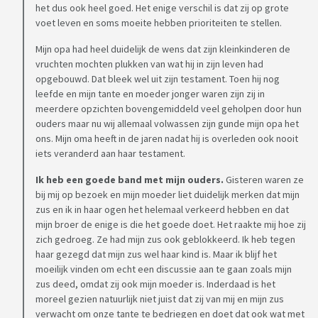
prioriteiten worden gesteld. Met dank aan mijn grootouders
het dus ook heel goed. Het enige verschil is dat zij op grote
heeft mijn tante het financieel ook heel goed, alleen doet ze
voet leven en soms moeite hebben prioriteiten te stellen.
er dus weinig mee. Ze klaagt wel veel over de
Mijn opa had heel duidelijk de wens dat zijn kleinkinderen de
vermogensbelasting die ze jaarlijks moet betalen.
vruchten mochten plukken van wat hij in zijn leven had
opgebouwd. Dat bleek wel uit zijn testament. Toen hij nog
Na het overlijden van mijn oma hebben mijn ouders en broer
leefde en mijn tante en moeder jonger waren zijn zij in
mijn tante ervan overtuigd dat, in plaats van nog een paar
meerdere opzichten bovengemiddeld veel geholpen door hun
ton op haar rekening te laten bijschrijven, ze ook afstand
ouders maar nu wij allemaal volwassen zijn gunde mijn opa het
ons. Mijn oma heeft in de jaren nadat hij is overleden ook nooit
kan doen ten gunste van de kinderen van mijn moeder. Mijn
iets veranderd aan haar testament.
tante heeft één voorwaarde gesteld en dat is dat mijn
moeder dan ook geen aanspraak zou maken op haar
Ik heb een goede band met mijn ouders.
Gisteren waren ze
kindsdeel. Mijn moeder ging daarmee akkoord maar achter
bij mij op bezoek en mijn moeder liet duidelijk merken dat mijn
de rug van mijn tante om wilde ze dan dat haar kinderen haar
zus en ik in haar ogen het helemaal verkeerd hebben en dat
mijn broer de enige is die het goede doet. Het raakte mij hoe zij
een bedrag zouden geven zodat ze per saldo alsnog
zich gedroeg. Ze had mijn zus ook geblokkeerd. Ik heb tegen
hetzelfde vermogen zou ontvangen als wanneer ze wel
haar gezegd dat mijn zus wel haar kind is. Maar ik blijf het
aanspraak zou maken op haar kindsdeel.
moeilijk vinden om echt een discussie aan te gaan zoals mijn
zus deed, omdat zij ook mijn moeder is. Inderdaad is het
Mijn zus is daar erg boos om geworden. Ze vindt het niet
moreel gezien natuurlijk niet juist dat zij van mij en mijn zus
eerlijk tegenover tante. Zeker omdat tante haar al meerdere
verwacht om onze tante te bedriegen en doet dat ook wat met