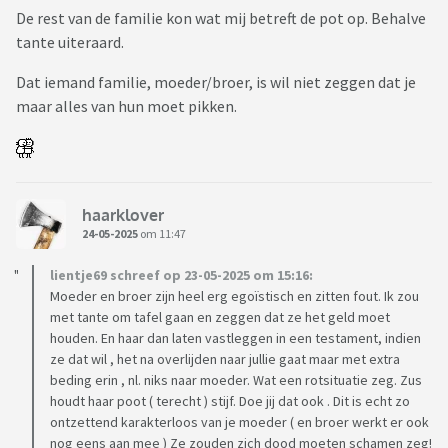
De rest van de familie kon wat mij betreft de pot op. Behalve
tante uiteraard.
Dat iemand familie, moeder/broer, is wil niet zeggen dat je
maar alles van hun moet pikken.
haarklover
24-05-2025
om 11:47
lientje69 schreef op 23-05-2025 om 15:16:
Moeder en broer zijn heel erg egoïstisch en zitten fout. Ik zou
met tante om tafel gaan en zeggen dat ze het geld moet
houden. En haar dan laten vastleggen in een testament, indien
ze dat wil , het na overlijden naar jullie gaat maar met extra
beding erin , nl. niks naar moeder. Wat een rotsituatie zeg. Zus
houdt haar poot ( terecht ) stijf. Doe jij dat ook . Dit is echt zo
ontzettend karakterloos van je moeder ( en broer werkt er ook
nog eens aan mee ) Ze zouden zich dood moeten schamen zeg!