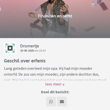
Financiën en recht
Dromertje
23-05-2025
om 10:33
Geschil over erfenis
Lang geleden overleed mijn opa. Hij had mijn moeder
onterfd. De zus van mijn moeder, zijn andere dochter dus,
niet. Wel had jij vastgelegd dat wat zij zou erven na haar dood
naar ons zou gaan, en er stonden nog wat meer dingen in ten
gunste van ons. Met wij bedoel ik de kinderen van mijn
Deel dit bericht:
moeder, mijn tante heeft geen kinderen. Mijn opa had echt
aan ons gedacht. Afgelopen jaar is ook mijn oma overleden
en zij had precies hetzelfde testament als mijn opa. Ook zij