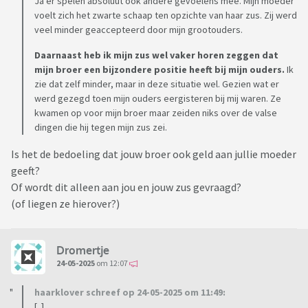
Ja er spelen absoluut ook andere gevoelens mee. Mijn moeder
voelt zich het zwarte schaap ten opzichte van haar zus. Zij werd
veel minder geaccepteerd door mijn grootouders.
Daarnaast heb ik mijn zus wel vaker horen zeggen dat
mijn broer een bijzondere positie heeft bij mijn ouders.
Ik
zie dat zelf minder, maar in deze situatie wel. Gezien wat er
werd gezegd toen mijn ouders eergisteren bij mij waren. Ze
kwamen op voor mijn broer maar zeiden niks over de valse
dingen die hij tegen mijn zus zei.
Is het de bedoeling dat jouw broer ook geld aan jullie moeder
geeft?
Of wordt dit alleen aan jou en jouw zus gevraagd?
(of liegen ze hierover?)
Dromertje
24-05-2025
om 12:07
haarklover schreef op 24-05-2025 om 11:49:
[..]