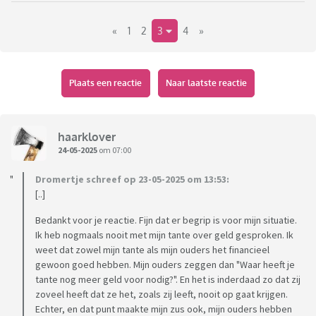
heeft mijn moeder dus onterfd.
«
1
2
3
4
»
Natuurlijk is dat erg rot voor mijn moeder. Zeker omdat ze
altijd contact heeft gehad met haar ouders, tot op het
laatste moment. Het is wel zo dat mijn tante veel meer de
Plaats een reactie
Naar laatste reactie
zorgtaken op haar nam. Mijn ouders reizen veel. Zo hebben
ze uitgerekend dat ze het afgelopen jaar 8 maanden op
vakantie waren in het buitenland. Verschillende landen
haarklover
bezocht. Dat mijn moeder zo haar eigen weg gaat is ook de
24-05-2025
om 07:00
reden dat het vaak botste tussen haar en haar ouders, zeker
Dromertje schreef op 23-05-2025 om 13:53:
met haar moeder. Mijn tante onderneemt heel weinig en
[..]
heeft ook geen actief sociaal leven. Ze ging bijna dagelijks op
bezoek bij mijn oma. Als dochter ben ik erg blij dat mijn
Bedankt voor je reactie. Fijn dat er begrip is voor mijn situatie.
ouders juist zo genieten van hun leven. Ze hebben het ook
Ik heb nogmaals nooit met mijn tante over geld gesproken. Ik
weet dat zowel mijn tante als mijn ouders het financieel
financieel goed. Naast een huis van meer dan een miljoen in
gewoon goed hebben. Mijn ouders zeggen dan "Waar heeft je
Nederland hebben ze ook in Zuid-Europa een heel mooi huis,
tante nog meer geld voor nodig?". En het is inderdaad zo dat zij
met zwembad, 6 slaapkamers etc. Mijn moeder geeft wel
zoveel heeft dat ze het, zoals zij leeft, nooit op gaat krijgen.
heel makkelijk geld uit waardoor er soms niet de juiste
Echter, en dat punt maakte mijn zus ook, mijn ouders hebben