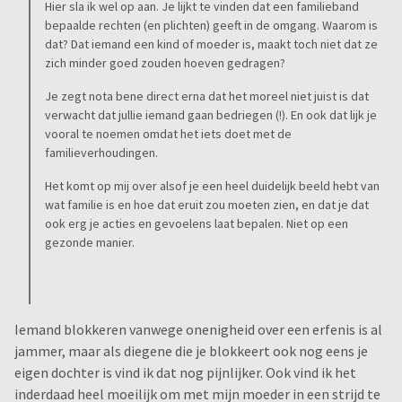
Hier sla ik wel op aan. Je lijkt te vinden dat een familieband
bepaalde rechten (en plichten) geeft in de omgang. Waarom is
dat? Dat iemand een kind of moeder is, maakt toch niet dat ze
zich minder goed zouden hoeven gedragen?
Je zegt nota bene direct erna dat het moreel niet juist is dat
verwacht dat jullie iemand gaan bedriegen (!). En ook dat lijk je
vooral te noemen omdat het iets doet met de
familieverhoudingen.
Het komt op mij over alsof je een heel duidelijk beeld hebt van
wat familie is en hoe dat eruit zou moeten zien, en dat je dat
ook erg je acties en gevoelens laat bepalen. Niet op een
gezonde manier.
Iemand blokkeren vanwege onenigheid over een erfenis is al
jammer, maar als diegene die je blokkeert ook nog eens je
eigen dochter is vind ik dat nog pijnlijker. Ook vind ik het
inderdaad heel moeilijk om met mijn moeder in een strijd te