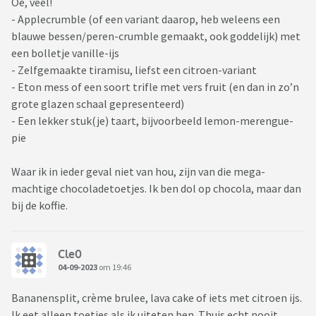
Oe, veel!
- Applecrumble (of een variant daarop, heb weleens een
blauwe bessen/peren-crumble gemaakt, ook goddelijk) met
een bolletje vanille-ijs
- Zelfgemaakte tiramisu, liefst een citroen-variant
- Eton mess of een soort trifle met vers fruit (en dan in zo’n
grote glazen schaal gepresenteerd)
- Een lekker stuk(je) taart, bijvoorbeeld lemon-merengue-
pie
Waar ik in ieder geval niet van hou, zijn van die mega-
machtige chocoladetoetjes. Ik ben dol op chocola, maar dan
bij de koffie.
Cle0
04-09-2023
om 19:46
Bananensplit, crème brulee, lava cake of iets met citroen ijs.
Ik eet alleen toetjes als ik uiteten ben. Thuis echt nooit.