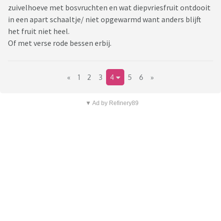
zuivelhoeve met bosvruchten en wat diepvriesfruit ontdooit
in een apart schaaltje/ niet opgewarmd want anders blijft
het fruit niet heel.
Of met verse rode bessen erbij.
«
1
2
3
4
5
6
»
▼ Ad by Refinery89