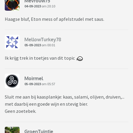
Mevrouw75
04-09-2023
om 20:10
Haagse bluf, Eton mess of apfelstrudel met saus.
MellowTurkey78
05-09-2023
om 00:01
Ik krijg trek in toetjes van dit topic
Moirmel
05-09-2023
om 05:57
Sluit me aan bij kaasplankje: kaas, salami, olijven, druiven,...
met daarbij een goede wijn en stevig bier.
Geen zoetebek.
GroenTuintje