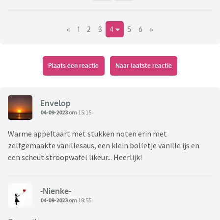
«
1
2
3
4
5
6
»
Plaats een reactie
Naar laatste reactie
Envelop
04-09-2023
om 15:15
Warme appeltaart met stukken noten erin met
zelfgemaakte vanillesaus, een klein bolletje vanille ijs en
een scheut stroopwafel likeur... Heerlijk!
-Nienke-
04-09-2023
om 18:55