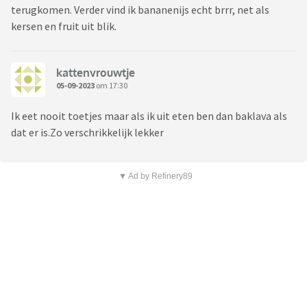
terugkomen. Verder vind ik bananenijs echt brrr, net als
kersen en fruit uit blik.
kattenvrouwtje
05-09-2023
om 17:30
Ik eet nooit toetjes maar als ik uit eten ben dan baklava als
dat er is.Zo verschrikkelijk lekker
▼ Ad by Refinery89