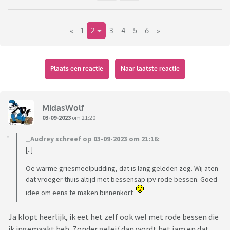
«
1
2
3
4
5
6
»
Plaats een reactie
Naar laatste reactie
MidasWolf
03-09-2023
om 21:20
_Audrey schreef op 03-09-2023 om 21:16:
[..]
Oe warme griesmeelpudding, dat is lang geleden zeg. Wij aten
dat vroeger thuis altijd met bessensap ipv rode bessen. Goed
idee om eens te maken binnenkort
Ja klopt heerlijk, ik eet het zelf ook wel met rode bessen die
ik ingemaakt heb. Zonder gelei/ dan wordt het jam en dat