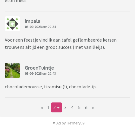
eton mess
impala
03-09-2023
om 22:34
Voor een feestje vind ik aan tafel geflambeerde kersen
trouwens altijd een groot succes (met vanilleijs).
GroenTuintje
03-09-2023
om 22:43
chocolademousse, tiramisu (!), chocolade-ijs.
«
1
2
3
4
5
6
»
▼ Ad by Refinery89