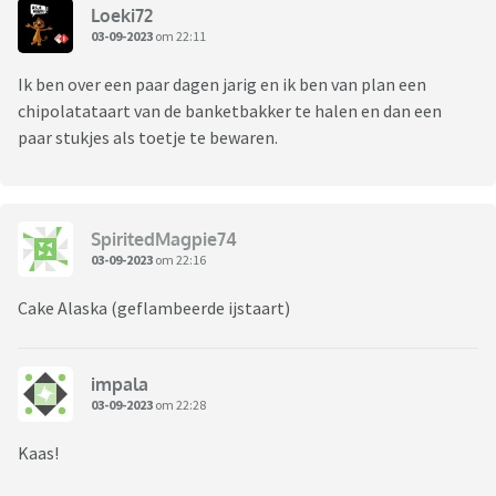
Loeki72
03-09-2023
om 22:11
Ik ben over een paar dagen jarig en ik ben van plan een
chipolatataart van de banketbakker te halen en dan een
paar stukjes als toetje te bewaren.
SpiritedMagpie74
03-09-2023
om 22:16
Cake Alaska (geflambeerde ijstaart)
impala
03-09-2023
om 22:28
Kaas!