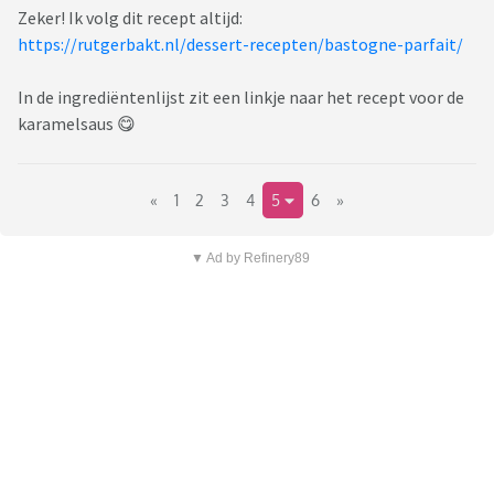
Zeker! Ik volg dit recept altijd:
https://rutgerbakt.nl/dessert-recepten/bastogne-parfait/
In de ingrediëntenlijst zit een linkje naar het recept voor de
karamelsaus 😋
«
1
2
3
4
5
6
»
▼ Ad by Refinery89