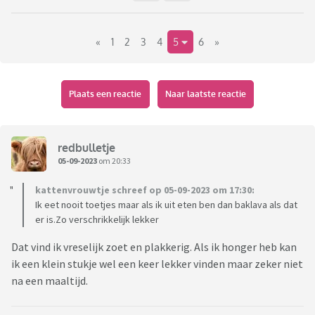
«
1
2
3
4
5
6
»
Plaats een reactie
Naar laatste reactie
redbulletje
05-09-2023
om 20:33
kattenvrouwtje schreef op 05-09-2023 om 17:30:
Ik eet nooit toetjes maar als ik uit eten ben dan baklava als dat
er is.Zo verschrikkelijk lekker
Dat vind ik vreselijk zoet en plakkerig. Als ik honger heb kan
ik een klein stukje wel een keer lekker vinden maar zeker niet
na een maaltijd.