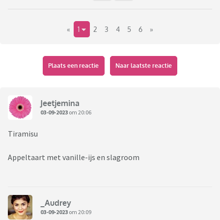
«
1
2
3
4
5
6
»
Plaats een reactie
Naar laatste reactie
Jeetjemina
03-09-2023
om 20:06
Tiramisu
Appeltaart met vanille-ijs en slagroom
_Audrey
03-09-2023
om 20:09