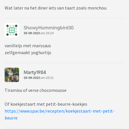
Wat later na het diner iets van taart zoals monchou.
ShowyHummingbird30
03-09-2023
om 20:24
vanilleijs met marssaus
zelfgemaakt yoghurtijs
Marty1984
03-09-2023
om 20:31
Tiramisu of verse chocomousse
Of koekjestaart met petit-beurre-koekjes
https://www.spar.be/recepten/koekjestaart-met-petit-
beurre