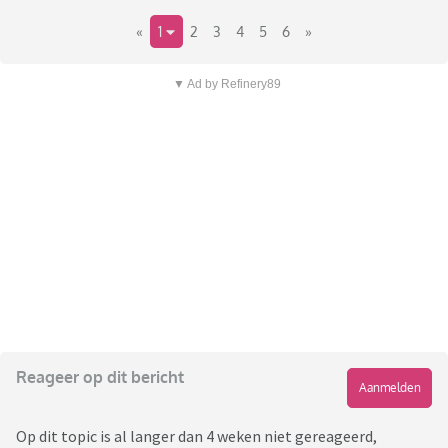
«
1
2
3
4
5
6
»
▼ Ad by Refinery89
Reageer op dit bericht
Aanmelden
Op dit topic is al langer dan 4 weken niet gereageerd,