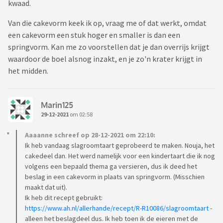
kwaad.
Van die cakevorm keek ik op, vraag me of dat werkt, omdat
een cakevorm een stuk hoger en smaller is dan een
springvorm. Kan me zo voorstellen dat je dan overrijs krijgt
waardoor de boel alsnog inzakt, en je zo'n krater krijgt in
het midden.
Marin125
29-12-2021
om 02:58
Aaaanne schreef op 28-12-2021 om 22:10:
Ik heb vandaag slagroomtaart geprobeerd te maken. Nouja, het
cakedeel dan. Het werd namelijk voor een kindertaart die ik nog
volgens een bepaald thema ga versieren, dus ik deed het
beslag in een cakevorm in plaats van springvorm. (Misschien
maakt dat uit).
Ik heb dit recept gebruikt:
https://www.ah.nl/allerhande/recept/R-R10086/slagroomtaart
-
alleen het beslagdeel dus. Ik heb toen ik de eieren met de