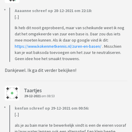
Aaaanne schreef op 28-12-2021 om 22:18:
[..]
Ik heb dit nooit geprobeerd, maar van scheikunde weet ik nog
dat het omgekeerde van zuur een base is. Daar zou dus iets
mee moeten kunnen. Als ik daar op google vind ik dit:
https://www.kokenmetkennis.nl/zuren-en-basen/
. Misschien
kan je wat baksoda toevoegen om het zuur te neutraliseren.
Geen idee hoe het smaakt trouwens.
Dankjewel. Ik ga dit verder bekijken!
Taartjes
29-12-2021
om 08:53
kenfan schreef op 29-12-2021 om 00:56:
[..]
als je au bain marie te bewerkelijk vindt is een de eieren vooraf
in lauw water leggen ook een alternatief. Een klein beetje