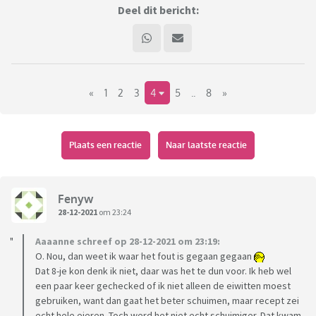
Deel dit bericht:
«
1
2
3
4
5
..
8
»
Plaats een reactie
Naar laatste reactie
Fenyw
28-12-2021
om 23:24
Aaaanne schreef op 28-12-2021 om 23:19:
O. Nou, dan weet ik waar het fout is gegaan gegaan
Dat 8-je kon denk ik niet, daar was het te dun voor. Ik heb wel
een paar keer gechecked of ik niet alleen de eiwitten moest
gebruiken, want dan gaat het beter schuimen, maar recept zei
echt hele eieren. Toch werd het niet echt schuimiger. Dat kwam