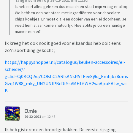
Tango schreef op 29-12-2021 om 11:20:
Ik heb niet alles gelezen dus misschien staat mijn vraag er al bij.
We hebben een pot staan met ingrediënten voor chocolate
chips koekjes. Er moet o.a. een dooier van een ei doorheen. Je
voelt hem al aankomen natuurlijk. Hoe splits je op een handige
manier een ei?
Ik kreeg het ook nooit goed voor elkaar dus heb ooit eens
zo'n soort ding gekocht ;
https://happyshopper.nl/catalogus/keuken-accessoires/ei-
scheider/?
gclid=Cj0KCQiAq7COBhC2ARIsANsPATEee8j9u_EmIijbz8oms
Gzq1W88_mky_UN2UNIPBcDt5sVMHL6WH2waAjxuEALw_wc
B
Elmie
29-12-2021
om 12:48
Ik heb gisteren een brood gebakken. De eerste rijs ging