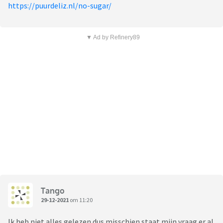
https://puurdeliz.nl/no-sugar/
▼ Ad by Refinery89
Tango
29-12-2021
om 11:20
Ik heb niet alles gelezen dus misschien staat mijn vraag er al