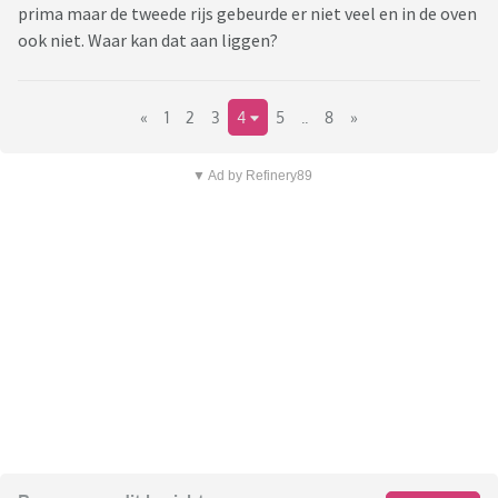
prima maar de tweede rijs gebeurde er niet veel en in de oven
ook niet. Waar kan dat aan liggen?
«
1
2
3
4
5
..
8
»
▼ Ad by Refinery89