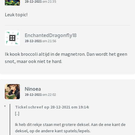
28-12-2021
om 21:35
Leuk topic!
EnchantedDragonfly18
28-12-2021
om 21:56
Ik kook broccoli altijd in de magnetron. Dan wordt het geen
snot, maar ook niet te hard.
Ninoea
28-12-2021
om 22:02
Tickel schreef op 28-12-2021 om 19:14:
[..]
Ik heb dit rekje staan met grotere deksel. Aan de ene kant de
deksel, op de andere kant spatels/lepels.