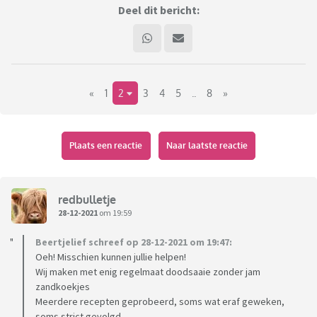
Deel dit bericht:
«
1
2
3
4
5
..
8
»
Plaats een reactie
Naar laatste reactie
redbulletje
28-12-2021
om 19:59
Beertjelief schreef op 28-12-2021 om 19:47:
Oeh! Misschien kunnen jullie helpen!
Wij maken met enig regelmaat doodsaaie zonder jam
zandkoekjes
Meerdere recepten geprobeerd, soms wat eraf geweken,
soms strict gevolgd