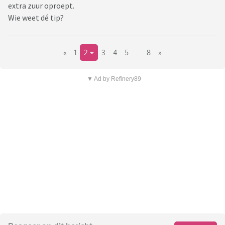
extra zuur oproept.
Wie weet dé tip?
«
1
2
3
4
5
..
8
»
▼ Ad by Refinery89