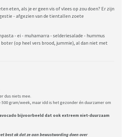
n eten, als je er geen vis of vlees op zou doen? Er zijn
gestie - afgezien van de tientallen zoete
npasta - ei - muhamarra - selderiesalade - hummus
 boter (op heel vers brood, jummie), al dan niet met
:
 er dus niets mee.
die 500 gram/week, maar idd is het gezonder én duurzamer om
or avocado bijvoorbeeld dat ook extreem niet-duurzaam
het best ok dat ze aan bewustwording doen over