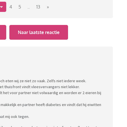
4
5
..
13
»
 zou je dit aanpakken?
 helpen?
Naar laatste reactie
over de schijf van vijf?
ch eten wij ze niet zo vaak. Zelfs niet iedere week.
et thuisfront vindt vleesvervangers niet lekker.
t het voor partner niet volwaardig en worden er 2 eieren bij
makkelijk en partner heeft diabetes en vindt dat hij eiwitten
aat mij ook tegen.