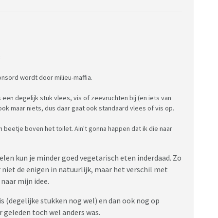
:
ponsord wordt door milieu-maffia.
 een degelijk stuk vlees, vis of zeevruchten bij (en iets van
ook maar niets, dus daar gaat ook standaard vlees of vis op.
 beetje boven het toilet. Ain't gonna happen dat ik die naar
delen kun je minder goed vegetarisch eten inderdaad. Zo
r niet de enigen in natuurlijk, maar het verschil met
naar mijn idee.
vis (degelijke stukken nog wel) en dan ook nog op
ar geleden toch wel anders was.