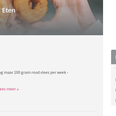
Eten
og maar 100 gram rood vlees per week -
t meer informatie per categorie en de mogelijkheid te
neet met de Schijf van Vijf | Voedingscentrum
 de oude, of al bij de nieuwe schijf van vijf?