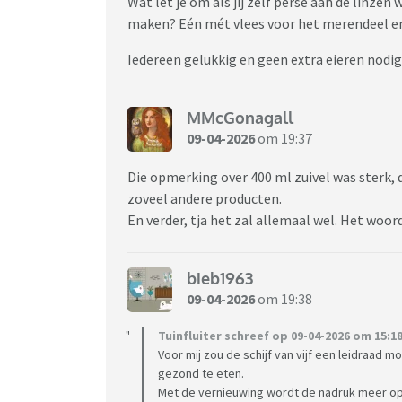
Wat let je om als jij zelf persé aan de linzen 
maken? Eén mét vlees voor het merendeel en
Iedereen gelukkig en geen extra eieren nodig
MMcGonagall
09-04-2026
om 19:37
Die opmerking over 400 ml zuivel was sterk, d
zoveel andere producten.
En verder, tja het zal allemaal wel. Het woor
bieb1963
09-04-2026
om 19:38
Tuinfluiter schreef op 09-04-2026 om 15:18
Voor mij zou de schijf van vijf een leidraad
gezond te eten.
Met de vernieuwing wordt de nadruk meer op h