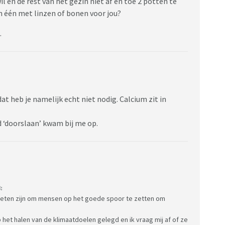
wil en de rest van het gezin niet af en toe 2 potten te
 één met linzen of bonen voor jou?
.
at heb je namelijk echt niet nodig. Calcium zit in
d ‘doorslaan’ kwam bij me op.
:
 moeten zijn om mensen op het goede spoor te zetten om
et halen van de klimaatdoelen gelegd en ik vraag mij af of ze