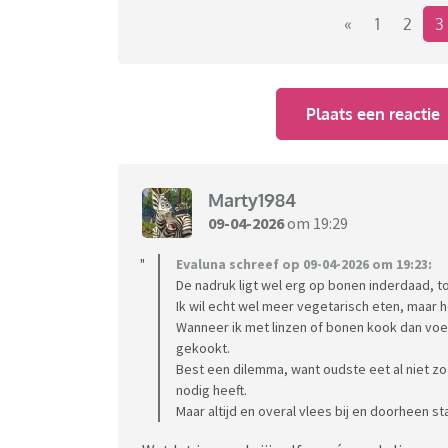
«
1
2
3
Zou je hier iets in willen veranderen? En hoe
Denk je dat de nieuwe schijf van 5 hierbij kan
Plaats een reactie
Of heb je juist vragen of andere opmerkingen 
Marty1984
09-04-2026
om 19:29
Evaluna schreef op 09-04-2026 om 19:23:
De nadruk ligt wel erg op bonen inderdaad, to
Ik wil echt wel meer vegetarisch eten, maar h
Wanneer ik met linzen of bonen kook dan voel
gekookt.
Best een dilemma, want oudste eet al niet zo 
nodig heeft.
Maar altijd en overal vlees bij en doorheen st