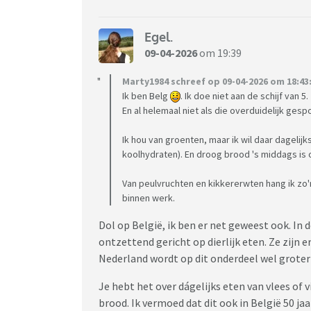
Egel.
09-04-2026
om 19:39
Marty1984 schreef op 09-04-2026 om 18:43
Ik ben Belg
. Ik doe niet aan de schijf van 5.
En al helemaal niet als die overduidelijk ges
Ik hou van groenten, maar ik wil daar dagelijks
koolhydraten). En droog brood 's middags is 
Van peulvruchten en kikkererwten hang ik zo'n
binnen werk.
Dol op België, ik ben er net geweest ook. In 
ontzettend gericht op dierlijk eten. Ze zijn e
Nederland wordt op dit onderdeel wel groter 
Je hebt het over dágelijks eten van vlees of 
brood. Ik vermoed dat dit ook in België 50 ja