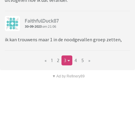
uitvogelen hoe ik dat verander.
FaithfulDuck87
30-09-2023
om 21:06
ik kan trouwens maar 1 in de noodgevallen groep zetten,
«
1
2
3
4
5
»
▼ Ad by Refinery89