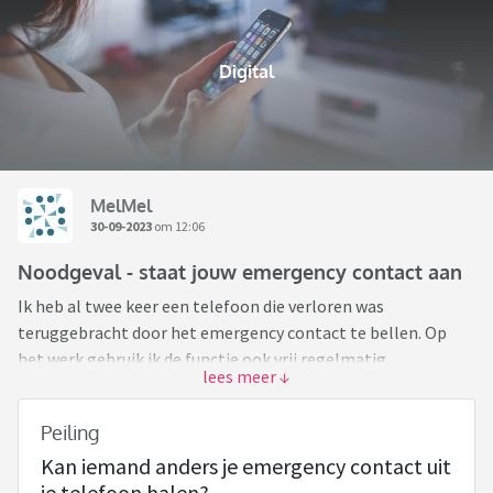
Digital
MelMel
30-09-2023
om 12:06
Noodgeval - staat jouw emergency contact aan
Ik heb al twee keer een telefoon die verloren was
teruggebracht door het emergency contact te bellen. Op
het werk gebruik ik de functie ook vrij regelmatig.
Gisteren tig patiënten die in een ketting botsing zaten
behandeld, meerdere bewusteloos. Politie kon niet in
Peiling
meerdere telefoons komen en moest het contact opnemen
Kan iemand anders je emergency contact uit
met familie oplossen met een ritje in plaats van telefoontje.
je telefoon halen?