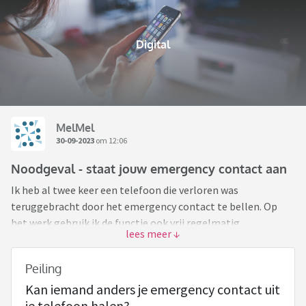
Digital
MelMel
30-09-2023
om 12:06
Noodgeval - staat jouw emergency contact aan
Ik heb al twee keer een telefoon die verloren was
teruggebracht door het emergency contact te bellen. Op
het werk gebruik ik de functie ook vrij regelmatig.
Gisteren tig patiënten die in een ketting botsing zaten
behandeld, meerdere bewusteloos. Politie kon niet in
Peiling
meerdere telefoons komen en moest het contact opnemen
Kan iemand anders je emergency contact uit
met familie oplossen met een ritje in plaats van telefoontje.
je telefoon halen?