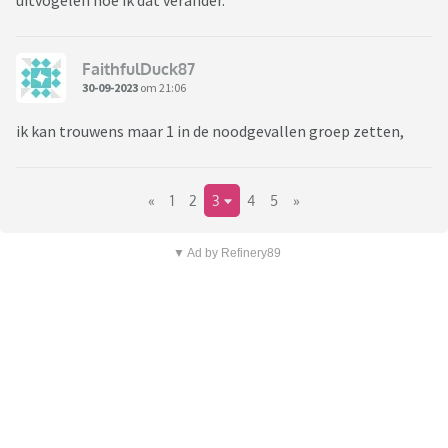
uitvogelen hoe ik dat verander.
FaithfulDuck87
30-09-2023
om 21:06
ik kan trouwens maar 1 in de noodgevallen groep zetten,
«
1
2
3
4
5
»
▼ Ad by Refinery89