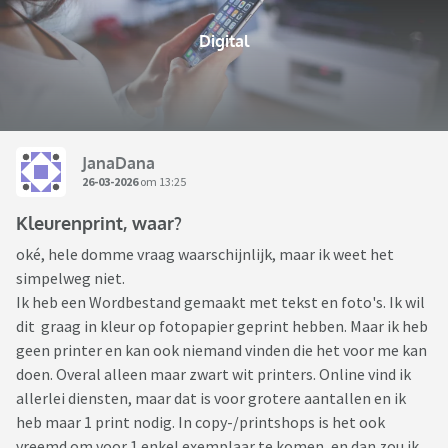
Digital
JanaDana
26-03-2026
om 13:25
Kleurenprint, waar?
oké, hele domme vraag waarschijnlijk, maar ik weet het
simpelweg niet.
Ik heb een Wordbestand gemaakt met tekst en foto's. Ik wil
dit graag in kleur op fotopapier geprint hebben. Maar ik heb
geen printer en kan ook niemand vinden die het voor me kan
doen. Overal alleen maar zwart wit printers. Online vind ik
allerlei diensten, maar dat is voor grotere aantallen en ik
heb maar 1 print nodig. In copy-/printshops is het ook
vreemd om voor 1 enkel exemplaar te komen, en dan zou ik