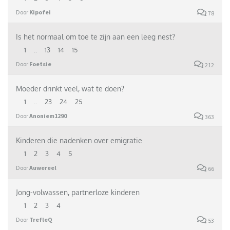
Door
Kipofei
78
Is het normaal om toe te zijn aan een leeg nest?
1
..
13
14
15
Door
Foetsie
212
Moeder drinkt veel, wat te doen?
1
..
23
24
25
Door
Anoniem1290
363
Kinderen die nadenken over emigratie
1
2
3
4
5
Door
Auwereel
66
Jong-volwassen, partnerloze kinderen
1
2
3
4
Door
TrefleQ
53