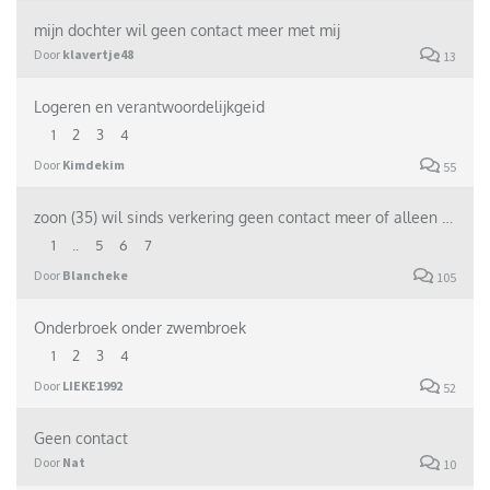
mijn dochter wil geen contact meer met mij
Door
klavertje48
13
Logeren en verantwoordelijkgeid
1
2
3
4
Door
Kimdekim
55
zoon (35) wil sinds verkering geen contact meer of alleen maar heel af en toe
1
..
5
6
7
Door
Blancheke
105
Onderbroek onder zwembroek
1
2
3
4
Door
LIEKE1992
52
Geen contact
Door
Nat
10