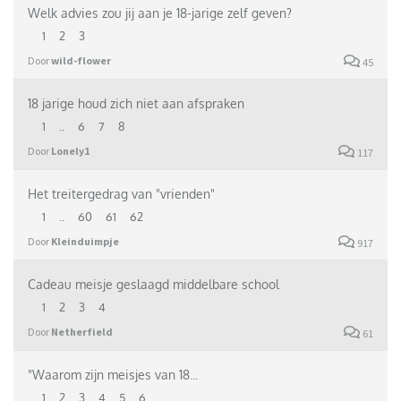
Welk advies zou jij aan je 18-jarige zelf geven?
1
2
3
Door
wild-flower
45
18 jarige houd zich niet aan afspraken
1
..
6
7
8
Door
Lonely1
117
Het treitergedrag van "vrienden"
1
..
60
61
62
Door
Kleinduimpje
917
Cadeau meisje geslaagd middelbare school
1
2
3
4
Door
Netherfield
61
"Waarom zijn meisjes van 18...
1
2
3
4
5
6