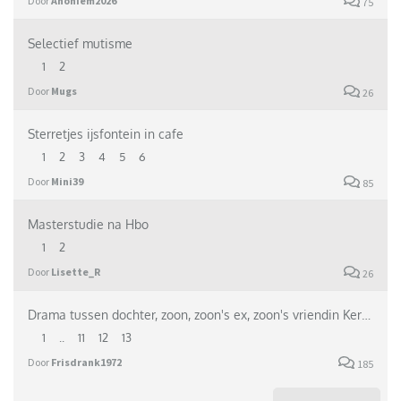
Door
Anoniem2026
75
Selectief mutisme
1
2
Door
Mugs
26
Sterretjes ijsfontein in cafe
1
2
3
4
5
6
Door
Mini39
85
Masterstudie na Hbo
1
2
Door
Lisette_R
26
Drama tussen dochter, zoon, zoon's ex, zoon's vriendin Kerst editie
1
..
11
12
13
Door
Frisdrank1972
185