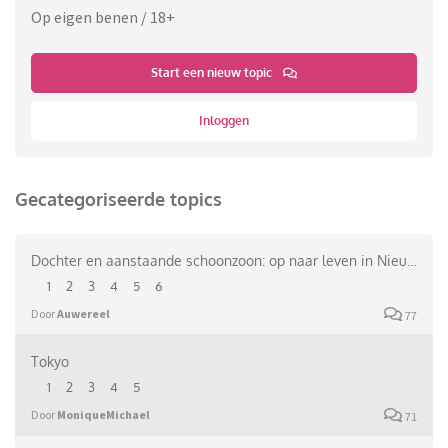
Op eigen benen / 18+
Start een nieuw topic
Inloggen
Gecategoriseerde topics
Dochter en aanstaande schoonzoon: op naar leven in Nieuw-Zeeland
1
2
3
4
5
6
Door
Auwereel
77
Tokyo
1
2
3
4
5
Door
MoniqueMichael
71