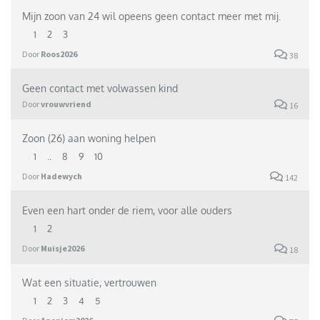
Mijn zoon van 24 wil opeens geen contact meer met mij.
1
2
3
Door
Roos2026
38
Geen contact met volwassen kind
Door
vrouwvriend
16
Zoon (26) aan woning helpen
1
..
8
9
10
Door
Hadewych
142
Even een hart onder de riem, voor alle ouders
1
2
Door
Muisje2026
18
Wat een situatie, vertrouwen
1
2
3
4
5