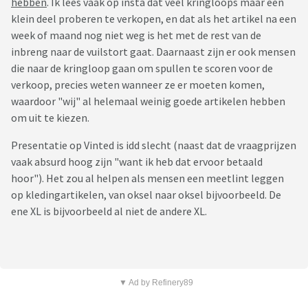
hebben
. Ik lees vaak op insta dat veel kringloops maar een
klein deel proberen te verkopen, en dat als het artikel na een
week of maand nog niet weg is het met de rest van de
inbreng naar de vuilstort gaat. Daarnaast zijn er ook mensen
die naar de kringloop gaan om spullen te scoren voor de
verkoop, precies weten wanneer ze er moeten komen,
waardoor "wij" al helemaal weinig goede artikelen hebben
om uit te kiezen.
Presentatie op Vinted is idd slecht (naast dat de vraagprijzen
vaak absurd hoog zijn "want ik heb dat ervoor betaald
hoor"). Het zou al helpen als mensen een meetlint leggen
op kledingartikelen, van oksel naar oksel bijvoorbeeld. De
ene XL is bijvoorbeeld al niet de andere XL.
▼ Ad by Refinery89