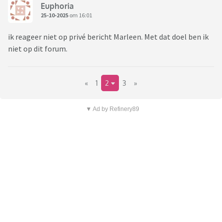
Euphoria
25-10-2025
om 16:01
ik reageer niet op privé bericht Marleen. Met dat doel ben ik
niet op dit forum.
«
1
2
3
»
▼ Ad by Refinery89