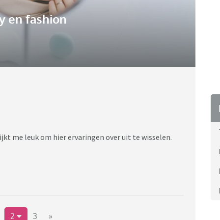
y en fashion
jkt me leuk om hier ervaringen over uit te wisselen.
2
3
»