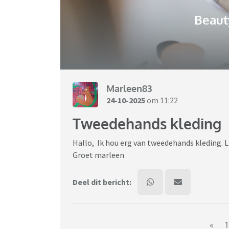
Beaut
Marleen83
24-10-2025
om 11:22
Tweedehands kleding
Hallo, Ik hou erg van tweedehands kleding. Li
Groet marleen
Deel dit bericht:
«
1