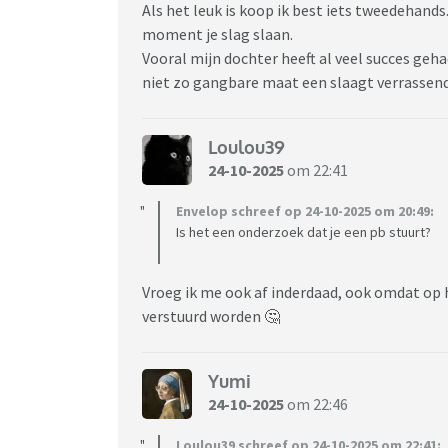
Als het leuk is koop ik best iets tweedehands
moment je slag slaan.
Vooral mijn dochter heeft al veel succes geha
niet zo gangbare maat een slaagt verrassend
Loulou39
24-10-2025
om 22:41
Envelop schreef op 24-10-2025 om 20:49:
Is het een onderzoek dat je een pb stuurt?
Vroeg ik me ook af inderdaad, ook omdat op 
verstuurd worden 🤔
Yumi
24-10-2025
om 22:46
Loulou39 schreef op 24-10-2025 om 22:41: