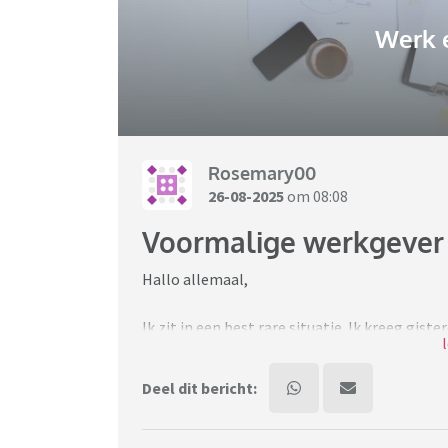
Werk 
Rosemary00
26-08-2025
om 08:08
Voormalige werkgever 
Hallo allemaal,
Ik zit in een best rare situatie. Ik kreeg gi
(waar ik 6 maanden geleden voor het laatst h
wist hoe een bepaald programma werkte. Ik h
Deel dit bericht:
had gedaan en dat zij het zouden moeten we
ontslag genomen en dat was allemaal zo he
had dat er ook een kennisoverdracht gedaan