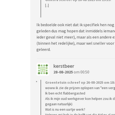
[..]
Ik bedoelde ook niet dat ik specifiek hen nog
geleden dus mag hopen dat inmiddels iemand
ieder geval niet meer), maar als een andere 
(binnen het redelijke), maar wel sneller vo
geleerd.
kerstbeer
28-08-2025
om 00:50
Groentetuin schreef op 26-08-2025 om 18:
woww ik zie de prijzen oplopen van "een verg
Ik ben echt flabbergasted
Als ik mijn oud werkgever kon helpen zou ik 
gegaan natuurlijk)
Wat is nu een uurtje werk?
Volgens mij heb je de helft van die tijd nu al o