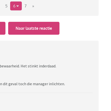
 geen thuis. Op zich is het maar een uurtje werk, maar
5
6
7
»
 het stil en zei hij dat ze moesten kijken of er budget
 had mij gisteren nog een paar keer gebeld en
m mijn hulp. Nu voel ik mij toch erg schuldig. Dus zou
Naar laatste reactie
bewaarheid. Het stinkt inderdaad.
in dit geval toch die manager inlichten.