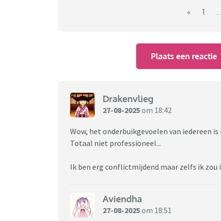
was best in paniek want de andere twee gaven
«
1
..
toen ik vroeg wat ik er zou voor krijgen, bleef
was. Dus ik heb toen vriendelijk bedankt. Hij
voicemails in gesproken. Hij smeekte zowat o
Plaats een reactie
ik erop terugkomen bij hem of laten gaan?
Drakenvlieg
27-08-2025
om 18:42
Wow, het onderbuikgevoelen van iedereen is 
Totaal niet professioneel...
Ik ben erg conflictmijdend maar zelfs ik zou 
Aviendha
27-08-2025
om 18:51