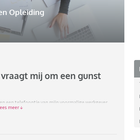
en Opleiding
vraagt mij om een gunst
steren een telefoontje van mijn voormalige werkgever
eb gewerkt) om iets te doen want ik was de enige die
eb gezegd dat ik aan die en die mijn kennisoverdracht
ten. Maar beide werknemers hebben in de tussentijd
ctisch gegaan dat het management niet in de gaten
 zou moeten worden. Mijn voormalige leidinggevende