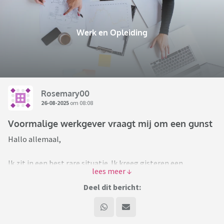
Werk en Opleiding
Rosemary00
26-08-2025
om 08:08
Voormalige werkgever vraagt mij om een gunst
Hallo allemaal,
Ik zit in een best rare situatie. Ik kreeg gisteren een
telefoontje van mijn voormalige werkgever (waar ik 6
maanden geleden voor het laatst heb gewerkt) om iets te
Deel dit bericht:
doen want ik was de enige die wist hoe een bepaald
programma werkte. Ik heb gezegd dat ik aan die en die mijn
kennisoverdracht had gedaan en dat zij het zouden moeten