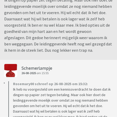
ik dingen op papier zet tegen betaling. Maar ook hier doet de
leidinggevende moeilijk over omdat ze nog niemand hebben
gevonden om het uit te voeren. Hij wil echt dat ik het doe.
Daarnaast wat hij wil betalen is ook lager wat ik zelf heb
voorgesteld. Ik ben er nu wel klaar mee. Ik bied opties uit de
goedheid van mijn hart aan en het wordt gewoon
afgeslagen. Dit gedoe herinnert mij gelijk weer waarom ik
ben weggegaan. De leidinggevende heeft nog wel gezegd dat
ik hem in de steek liet. Dus nog lekker een trap na.
Schemerlampje
26-08-2025
om 15:55
Rosemary00 schreef op 26-08-2025 om 15:32:
Ik heb nu voorgesteld om een kennisoverdracht te doen dat ik
dingen op papier zet tegen betaling. Maar ook hier doet de
leidinggevende moeilijk over omdat ze nog niemand hebben
gevonden om het uit te voeren. Hij wil echt dat ik het doe.
Daarnaast wat hij wil betalen is ook lager wat ik zelf heb
voorgesteld. Ik ben er nu wel klaar mee. Ik bied opties uit de