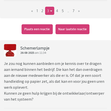
weten. Maar beide werknemers hebben in de tussentijd
«
1
2
3
4
5
..
7
»
ontslag genomen en dat was allemaal zo hectisch gegaan
dat het management niet in de gaten had dat er ook een
kennisoverdracht gedaan zou moeten worden. Mijn
voormalige leidinggevende was best in paniek want de
Plaats een reactie
Naar laatste reactie
andere twee gaven geen thuis. Op zich is het maar een uurtje
werk, maar toen ik vroeg wat ik er zou voor krijgen, bleef het
stil en zei hij dat ze moesten kijken of er budget was. Dus ik
Schemerlampje
heb toen vriendelijk bedankt. Hij had mij gisteren nog een
26-08-2025
om 11:34
paar keer gebeld en voicemails in gesproken. Hij smeekte
Je zou nog kunnen aanbieden om je kennis over te dragen
zowat om mijn hulp. Nu voel ik mij toch erg schuldig. Dus zou
aan iemand binnen het bedrijf. Die kan het dan overdragen
ik erop terugkomen bij hem of laten gaan?
aan de nieuwe medewerker als die er is. Of dat je een soort
handleiding op papier zet, als dat kan en voor jou geen uren
werk oplevert.
Kunnen ze geen hulp krijgen bij de ontwikkelaar/ontwerper
van het systeem?