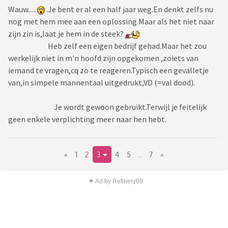
Wauw.....
.Je bent er al een half jaar weg.En denkt zelfs nu
nog met hem mee aan een oplossing.Maar als het niet naar
zijn zin is,laat je hem in de steek?
Heb zelf een eigen bedrijf gehad.Maar het zou
werkelijk niet in m'n hoofd zijn opgekomen ,zoiets van
iemand te vragen,cq zo te reageren.Typisch een gevalletje
van,in simpele mannentaal uitgedrukt,VD (=val dood).
Je wordt gewoon gebruikt.Terwijl je feitelijk
geen enkele verplichting meer naar hen hebt.
«
1
2
3
4
5
..
7
»
▼ Ad by Refinery89