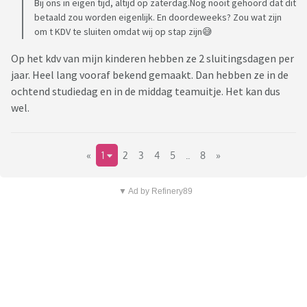
Bij ons in eigen tijd, altijd op zaterdag.Nog nooit gehoord dat dit
betaald zou worden eigenlijk. En doordeweeks? Zou wat zijn
om t KDV te sluiten omdat wij op stap zijn😅
Op het kdv van mijn kinderen hebben ze 2 sluitingsdagen per
jaar. Heel lang vooraf bekend gemaakt. Dan hebben ze in de
ochtend studiedag en in de middag teamuitje. Het kan dus
wel.
«
1
2
3
4
5
..
8
»
▼ Ad by Refinery89