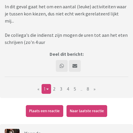
In dit geval gaat het om een aantal (leuke) activiteiten waar
je tussen kon kiezen, dus niet echt werk gerelateerd lijkt
mij...
De collega's die indienst zijn mogen de uren tot aan het eten
schrijven (zo'n 4 uur
Deel dit bericht:
«
1
2
3
4
5
..
8
»
Plaats een reactie
Naar laatste reactie