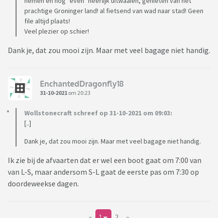
nemen en nog "even" heerlijk uitwaaien, genieten van het
prachtige Groninger land! al fietsend van wad naar stad! Geen
file altijd plaats!
Veel plezier op schier!
Dank je, dat zou mooi zijn. Maar met veel bagage niet handig.
EnchantedDragonfly18
31-10-2021
om 20:23
Wollstonecraft schreef op 31-10-2021 om 09:03:
[..]
Dank je, dat zou mooi zijn. Maar met veel bagage niet handig.
Ik zie bij de afvaarten dat er wel een boot gaat om 7:00 van
van L-S, maar andersom S-L gaat de eerste pas om 7:30 op
doordeweekse dagen.
«
1
2
»