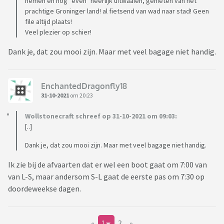
nemen en nog "even" heerlijk uitwaaien, genieten van het
prachtige Groninger land! al fietsend van wad naar stad! Geen
file altijd plaats!
Veel plezier op schier!
Dank je, dat zou mooi zijn. Maar met veel bagage niet handig.
EnchantedDragonfly18
31-10-2021
om 20:23
Wollstonecraft schreef op 31-10-2021 om 09:03:
[..]
Dank je, dat zou mooi zijn. Maar met veel bagage niet handig.
Ik zie bij de afvaarten dat er wel een boot gaat om 7:00 van
van L-S, maar andersom S-L gaat de eerste pas om 7:30 op
doordeweekse dagen.
«
1
2
»