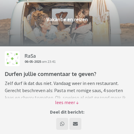
Vakantie en reizen
RaSa
06-05-2025
om 23:41
Durfen jullie commentaar te geven?
Zelf durf ik dat dus niet. Vandaag weer in een restaurant.
Gerecht beschreven als: Pasta met romige saus, 4 soorten
kaas en cherry tomaten. Ok, sowieso al niet gezond maar ik
had hier zin in. Zit er in mijn volledige bord dus maar 1 halve
cherry tomaat. Muts als ik ben beantwoord de vraag: Is alles
Deel dit bericht:
naar wens? Dus uit automatisme met JA. En dat durf ik dus
ook niet meer te corrigeren. Ben ik hier nou echt de enige in?