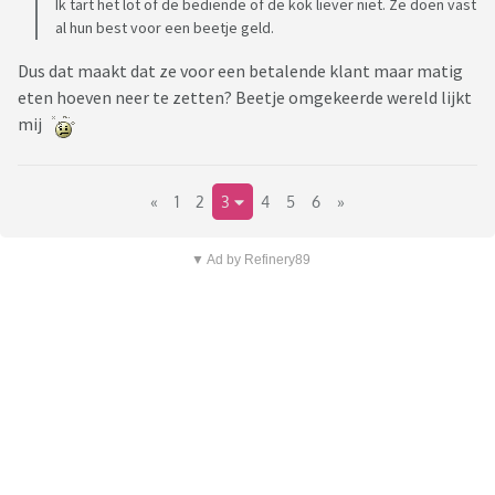
Ik tart het lot of de bediende of de kok liever niet. Ze doen vast
al hun best voor een beetje geld.
Dus dat maakt dat ze voor een betalende klant maar matig
eten hoeven neer te zetten? Beetje omgekeerde wereld lijkt
mij
«
1
2
3
4
5
6
»
▼ Ad by Refinery89