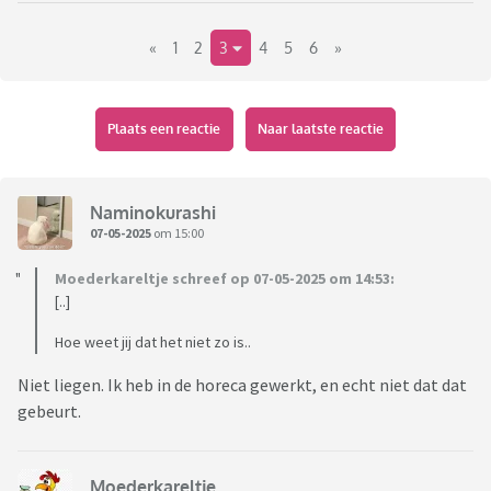
«
1
2
3
4
5
6
»
Plaats een reactie
Naar laatste reactie
Naminokurashi
07-05-2025
om 15:00
Moederkareltje schreef op 07-05-2025 om 14:53:
[..]
Hoe weet jij dat het niet zo is..
Niet liegen. Ik heb in de horeca gewerkt, en echt niet dat dat
gebeurt.
Moederkareltje