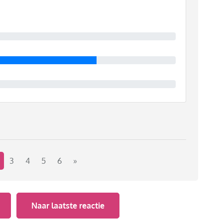
terdag de kwartfinale tegen Turkije en je zal maar als
Hoe denk jij hierover? Kun je het maken om voetbal te
3
4
5
6
»
Naar laatste reactie