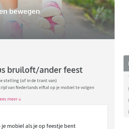
 en bewegen
s bruiloft/ander feest
stelling (of in de trant van)
ijd van Nederlands elftal op je mobiel te volgen
n te voren de mogelijke speeldata in mijn agenda
cht aanwezig zijn op de) musicalavond op school of
mits Nederland niet speelt' als antwoord.
 je mobiel als je op feestje bent