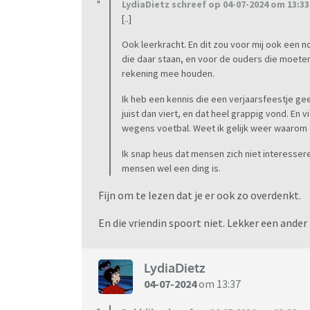
LydiaDietz schreef op 04-07-2024 om 13:33
[..]
Ook leerkracht. En dit zou voor mij ook een n
die daar staan, en voor de ouders die moeten
rekening mee houden.
Ik heb een kennis die een verjaarsfeestje ge
juist dan viert, en dat heel grappig vond. E
wegens voetbal. Weet ik gelijk weer waarom d
Ik snap heus dat mensen zich niet interesser
mensen wel een ding is.
Fijn om te lezen dat je er ook zo overdenkt.
En die vriendin spoort niet. Lekker een ander
LydiaDietz
04-07-2024
om 13:37