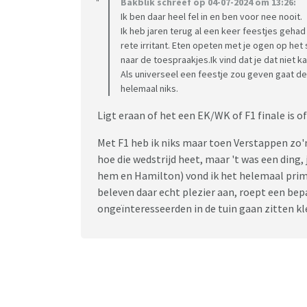
Bakblik schreef op 04-07-2024 om 13:26:
Ik ben daar heel fel in en ben voor nee nooit.
Ik heb jaren terug al een keer feestjes geh
rete irritant. Eten opeten met je ogen op he
naar de toespraakjes.Ik vind dat je dat niet 
Als universeel een feestje zou geven gaat de 
helemaal niks.
Ligt eraan of het een EK/WK of F1 finale is o
Met F1 heb ik niks maar toen Verstappen zo'
hoe die wedstrijd heet, maar 't was een ding
hem en Hamilton) vond ik het helemaal prima
beleven daar echt plezier aan, roept een bep
ongeïnteresseerden in de tuin gaan zitten k