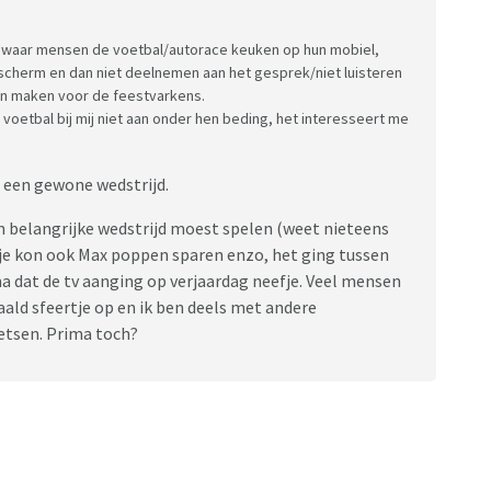
ad waar mensen de voetbal/autorace keuken op hun mobiel,
t scherm en dan niet deelnemen aan het gesprek/niet luisteren
kan maken voor de feestvarkens.
voetbal bij mij niet aan onder hen beding, het interesseert me
f een gewone wedstrijd.
n belangrijke wedstrijd moest spelen (weet nieteens
, je kon ook Max poppen sparen enzo, het ging tussen
 dat de tv aanging op verjaardag neefje. Veel mensen
aald sfeertje op en ik ben deels met andere
letsen. Prima toch?