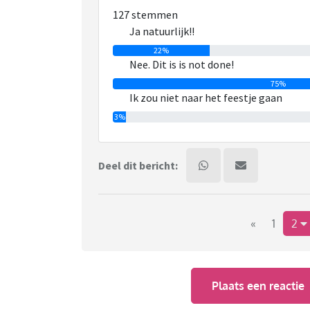
127 stemmen
Maar qua bruiloft vind ik het lastig. Nu is za
Ja natuurlijk!!
gast op een bruilof of ander feestje zitten. 
kijken?
22%
Nee. Dit is is not done!
75%
Ik zou niet naar het feestje gaan
3%
Deel dit bericht:
«
1
2
Plaats een reactie