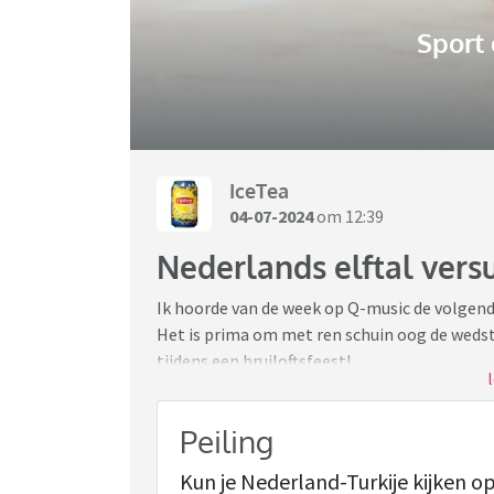
Sport
IceTea
04-07-2024
om 12:39
Nederlands elftal versu
Ik hoorde van de week op Q-music de volgende 
Het is prima om met ren schuin oog de wedstr
tijdens een bruiloftsfeest!
Ik als sportliefhebber heb dus al maanden va
Peiling
staan. En elk feestje, (als leerkracht verpli
gepland etentje krijgt van mij een 'is goed, 
Kun je Nederland-Turkije kijken op