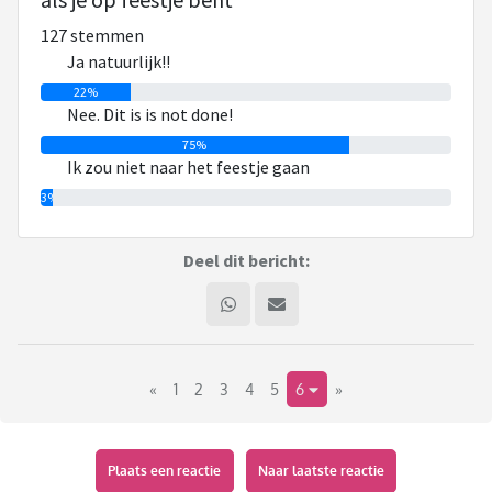
(als leerkracht verplicht aanwezig zijn op de) musicalavond
127 stemmen
op school of gepland etentje krijgt van mij een 'is goed, mits
Ja natuurlijk!!
Nederland niet speelt' als antwoord.
22%
Nee. Dit is is not done!
Maar qua bruiloft vind ik het lastig. Nu is zaterdag de
75%
kwartfinale tegen Turkije en je zal maar als gast op een
Ik zou niet naar het feestje gaan
bruilof of ander feestje zitten. Hoe denk jij hierover? Kun je
3%
het maken om voetbal te kijken?
Deel dit bericht:
«
1
2
3
4
5
6
»
Plaats een reactie
Naar laatste reactie