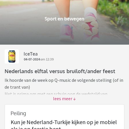
Sport en bewegen
IceTea
04-07-2024
om 12:39
Nederlands elftal versus bruiloft/ander feest
Ik hoorde van de week op Q-music de volgende stelling (of in
de trant van)
Het is prima om met ren schuin oog de wedstrijd van
Nederlands elftal op je mobiel te volgen tijdens een
bruiloftsfeest!
Peiling
Kun je Nederland-Turkije kijken op je mobiel
Ik als sportliefhebber heb dus al maanden van te voren de
als je op feestje bent
mogelijke speeldata in mijn agenda staan. En elk feestje,