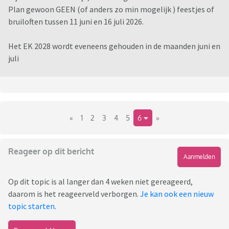
Plan gewoon GEEN (of anders zo min mogelijk ) feestjes of
bruiloften tussen 11 juni en 16 juli 2026.
Het EK 2028 wordt eveneens gehouden in de maanden juni en
juli
«
1
2
3
4
5
6
»
Reageer op dit bericht
Aanmelden
Op dit topic is al langer dan 4 weken niet gereageerd,
daarom is het reageerveld verborgen.
Je kan ook een nieuw
topic starten
.