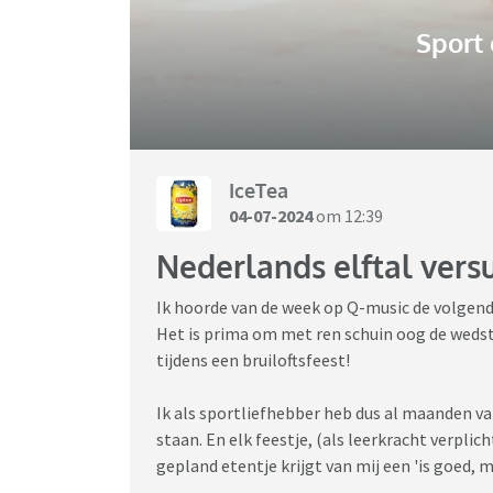
Sport
IceTea
04-07-2024
om 12:39
Nederlands elftal versu
Ik hoorde van de week op Q-music de volgende 
Het is prima om met ren schuin oog de wedstr
tijdens een bruiloftsfeest!
Ik als sportliefhebber heb dus al maanden va
staan. En elk feestje, (als leerkracht verpli
gepland etentje krijgt van mij een 'is goed, 