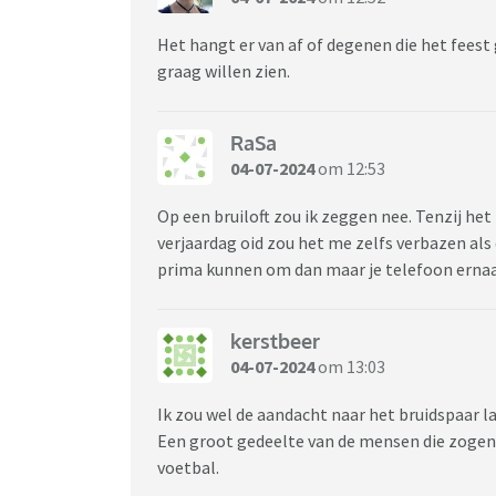
Het hangt er van af of degenen die het feest 
graag willen zien.
RaSa
04-07-2024
om 12:53
Op een bruiloft zou ik zeggen nee. Tenzij het 
verjaardag oid zou het me zelfs verbazen als
prima kunnen om dan maar je telefoon ernaa
kerstbeer
04-07-2024
om 13:03
Ik zou wel de aandacht naar het bruidspaar l
Een groot gedeelte van de mensen die zogena
voetbal.