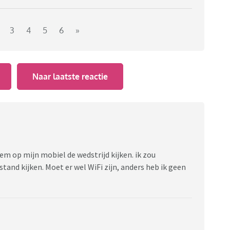
3
4
5
6
»
Naar laatste reactie
kem op mijn mobiel de wedstrijd kijken. ik zou
stand kijken. Moet er wel WiFi zijn, anders heb ik geen