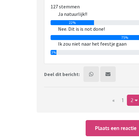
127 stemmen
Maar qua bruiloft vind ik het lastig. Nu is za
Ja natuurlijk!!
gast op een bruilof of ander feestje zitten. 
kijken?
22%
Nee. Dit is is not done!
75%
Ik zou niet naar het feestje gaan
3%
Deel dit bericht:
«
1
2
Plaats een reactie