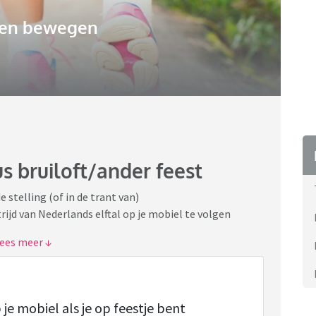
 en bewegen
s bruiloft/ander feest
stelling (of in de trant van)
ijd van Nederlands elftal op je mobiel te volgen
n te voren de mogelijke speeldata in mijn agenda
cht aanwezig zijn op de) musicalavond op school of
mits Nederland niet speelt' als antwoord.
 je mobiel als je op feestje bent