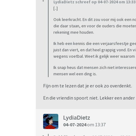
LydiaDietz schreef op 04-07-2024 om 13:33
[..]
Ook leerkracht. En dit zou voor mij ook een n
die daar staan, en voor de ouders die moeten
rekening mee houden.
Ik heb een kennis die een verjaarsfeestje ge
juist dan viert, en dat heel grappig vond. E
wegens voetbal. Weet ik gelijk weer waarom d
Ik snap heus dat mensen zich niet interesser
mensen wel een ding is.
Fijn om te lezen dat je er ook zo overdenkt.
En die vriendin spoort niet. Lekker een ander
LydiaDietz
04-07-2024
om 13:37