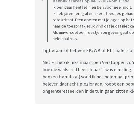
Bakblik schreef op 04-07-2024 om 13:26:
Ik ben daar heel fel in en ben voor nee nooit.
Ik heb jaren terug al een keer feestjes geh
rete irritant. Eten opeten met je ogen op he
naar de toespraakjes.Ik vind dat je dat niet 
Als universeel een feestje zou geven gaat de 
helemaal niks.
Ligt eraan of het een EK/WK of F1 finale is o
Met F1 heb ik niks maar toen Verstappen zo'
hoe die wedstrijd heet, maar 't was een ding
hem en Hamilton) vond ik het helemaal prima
beleven daar echt plezier aan, roept een bep
ongeïnteresseerden in de tuin gaan zitten k