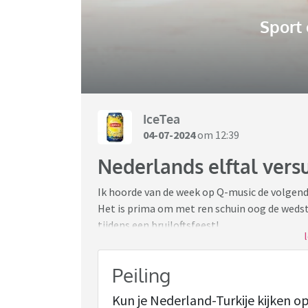
Sport
IceTea
04-07-2024
om 12:39
Nederlands elftal versu
Ik hoorde van de week op Q-music de volgende 
Het is prima om met ren schuin oog de wedstr
tijdens een bruiloftsfeest!
Ik als sportliefhebber heb dus al maanden va
Peiling
staan. En elk feestje, (als leerkracht verpli
gepland etentje krijgt van mij een 'is goed, 
Kun je Nederland-Turkije kijken op