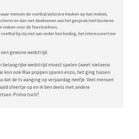
ad waar mensen de voetbal/autorace keuken op hun mobiel,
t scherm en dan niet deelnemen aan het gesprek/niet luisteren
kan maken voor de feestvarkens.
voetbal bij mij niet aan onder hen beding, het interesseert me
f een gewone wedstrijd.
n belangrijke wedstrijd moest spelen (weet nieteens
, je kon ook Max poppen sparen enzo, het ging tussen
 dat de tv aanging op verjaardag neefje. Veel mensen
aald sfeertje op en ik ben deels met andere
letsen. Prima toch?