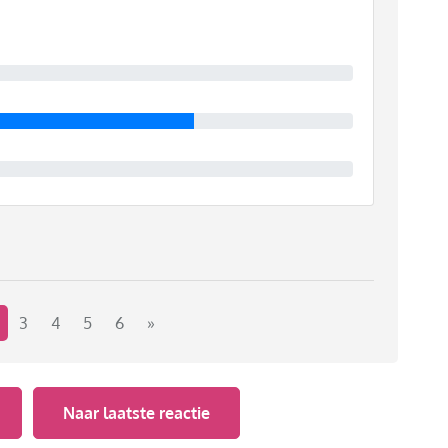
terdag de kwartfinale tegen Turkije en je zal maar als
Hoe denk jij hierover? Kun je het maken om voetbal te
3
4
5
6
»
Naar laatste reactie