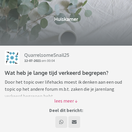
Huiskamer
QuarrelsomeSnail25
12-07-2021
om 00:04
Wat heb je lange tijd verkeerd begrepen?
Door het topic over lifehacks moest ik denken aan een oud
topic op het andere forum m.b.t. zaken die je jarenlang
verkeerd begrepen hebt.
Ik trap af met iets wat ik daar geleerd heb. De Duitse crimi-
Deel dit bericht:
serie Tatort heet niet zo omdat de hoofdrolspeler Tatort
zou heten (zoals Derrick in de gelijknamige serie).