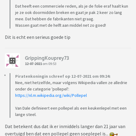
Dat heeft een commerciele reden, als je de folie eraf haalt kun
je ze ook doormidden breken en gaat je pak 2 keer zo lang
mee. Dat hebben de fabrikanten niet graag.
Wassen gaat met de helft aan middel net zo goed!
Dit is echt een serieus goede tip
GrippingKouprey73
12-07-2021
om 09:53
Piratenkoningin schreef op 12-07-2021 om 09:24:
Nee, niet hetzelfde, maar volgens Wikipedia vallen ze alledrie
onder de categorie 'pollepel':
https://nl.m.wikipedia.org/wiki/Pollepel
Van Dale definieert een pollepel als een keukenlepel met een
lange steel.
Dat betekent dus dat ik er inmiddels langer dan 21 jaar van
overtuigd ben dat een pollepel geen soeplepel is...