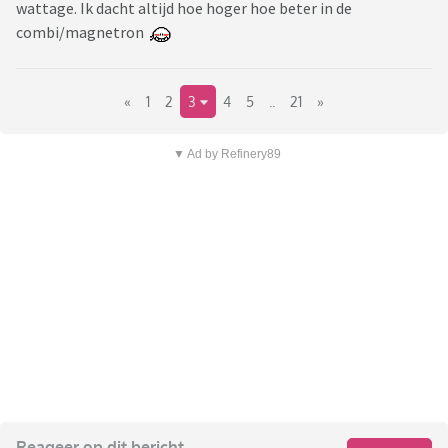
wattage. Ik dacht altijd hoe hoger hoe beter in de
combi/magnetron
«
1
2
3
4
5
..
21
»
▼ Ad by Refinery89
Reageer op dit bericht