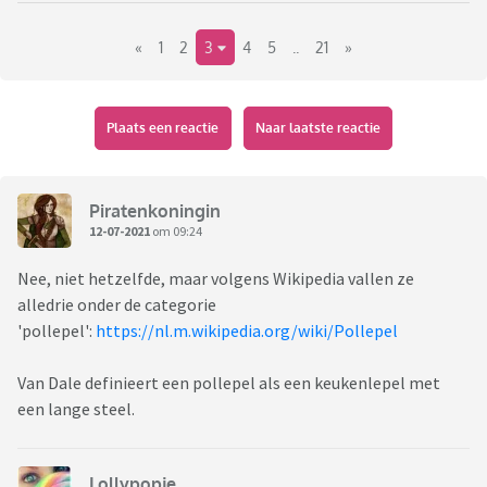
Maar de serie zou letterlijk vertaald 'Daad Plaats' heten.
Oftewel plaats delict of crime scene. TAT ORT dus!
«
1
2
3
4
5
..
21
»
Ik hoop dat hier vele 'nee, echt?!', 'joh!, 'nooit geweten',
'oooh, wat stom'-reacties verschijnen!
Plaats een reactie
Naar laatste reactie
Piratenkoningin
12-07-2021
om 09:24
Nee, niet hetzelfde, maar volgens Wikipedia vallen ze
alledrie onder de categorie
'pollepel':
https://nl.m.wikipedia.org/wiki/Pollepel
Van Dale definieert een pollepel als een keukenlepel met
een lange steel.
Lollypopje