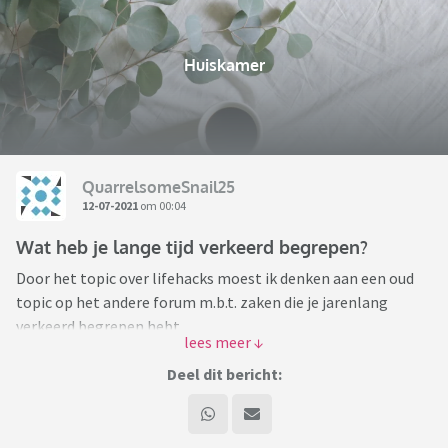
Huiskamer
QuarrelsomeSnail25
12-07-2021
om 00:04
Wat heb je lange tijd verkeerd begrepen?
Door het topic over lifehacks moest ik denken aan een oud
topic op het andere forum m.b.t. zaken die je jarenlang
verkeerd begrepen hebt.
Ik trap af met iets wat ik daar geleerd heb. De Duitse crimi-
Deel dit bericht:
serie Tatort heet niet zo omdat de hoofdrolspeler Tatort
zou heten (zoals Derrick in de gelijknamige serie).