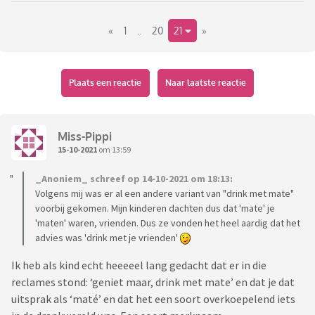
Maar de serie zou letterlijk vertaald 'Daad Plaats' heten.
Oftewel plaats delict of crime scene. TAT ORT dus!
«
1
..
20
21
»
Ik hoop dat hier vele 'nee, echt?!', 'joh!, 'nooit geweten',
'oooh, wat stom'-reacties verschijnen!
Plaats een reactie
Naar laatste reactie
Miss-Pippi
15-10-2021
om 13:59
_Anoniem_ schreef op 14-10-2021 om 18:13:
Volgens mij was er al een andere variant van "drink met mate"
voorbij gekomen. Mijn kinderen dachten dus dat 'mate' je
'maten' waren, vrienden. Dus ze vonden het heel aardig dat het
advies was 'drink met je vrienden'
Ik heb als kind echt heeeeel lang gedacht dat er in die
reclames stond: ‘geniet maar, drink met mate’ en dat je dat
uitsprak als ‘maté’ en dat het een soort overkoepelend iets