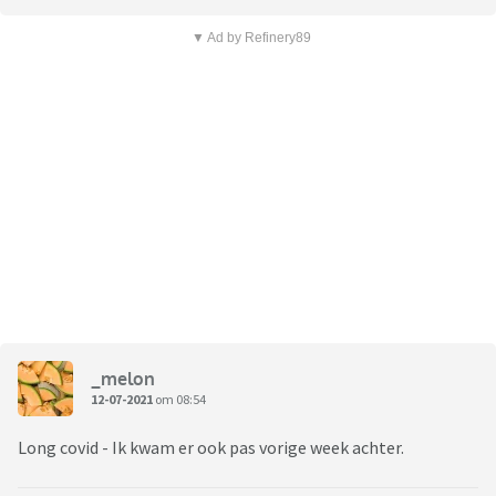
▼ Ad by Refinery89
_melon
12-07-2021
om 08:54
Long covid - Ik kwam er ook pas vorige week achter.