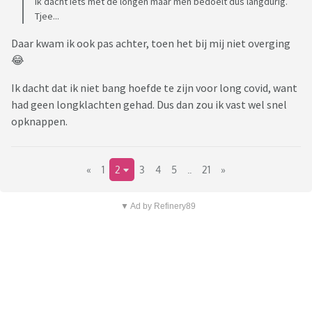
Ik dacht iets met de longen maar men bedoelt dus langdurig.
Tjee...
Daar kwam ik ook pas achter, toen het bij mij niet overging
😂
Ik dacht dat ik niet bang hoefde te zijn voor long covid, want
had geen longklachten gehad. Dus dan zou ik vast wel snel
opknappen.
«
1
2
3
4
5
..
21
»
▼ Ad by Refinery89