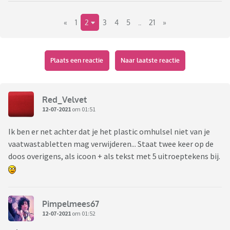
Maar de serie zou letterlijk vertaald 'Daad Plaats' heten.
Oftewel plaats delict of crime scene. TAT ORT dus!
«
1
2
3
4
5
..
21
»
Ik hoop dat hier vele 'nee, echt?!', 'joh!, 'nooit geweten',
'oooh, wat stom'-reacties verschijnen!
Plaats een reactie
Naar laatste reactie
Red_Velvet
12-07-2021
om 01:51
Ik ben er net achter dat je het plastic omhulsel niet van je
vaatwastabletten mag verwijderen... Staat twee keer op de
doos overigens, als icoon + als tekst met 5 uitroeptekens bij.
Pimpelmees67
12-07-2021
om 01:52