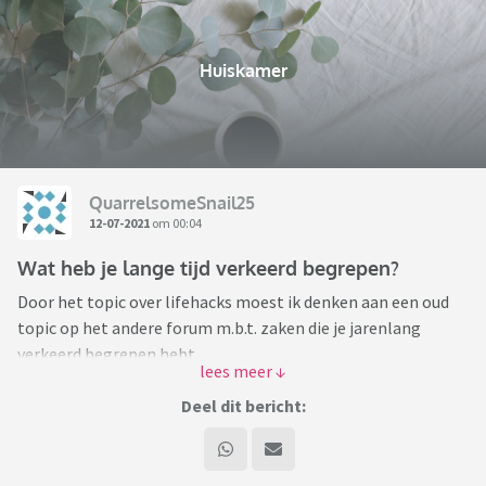
Huiskamer
QuarrelsomeSnail25
12-07-2021
om 00:04
Wat heb je lange tijd verkeerd begrepen?
Door het topic over lifehacks moest ik denken aan een oud
topic op het andere forum m.b.t. zaken die je jarenlang
verkeerd begrepen hebt.
Ik trap af met iets wat ik daar geleerd heb. De Duitse crimi-
Deel dit bericht:
serie Tatort heet niet zo omdat de hoofdrolspeler Tatort
zou heten (zoals Derrick in de gelijknamige serie).