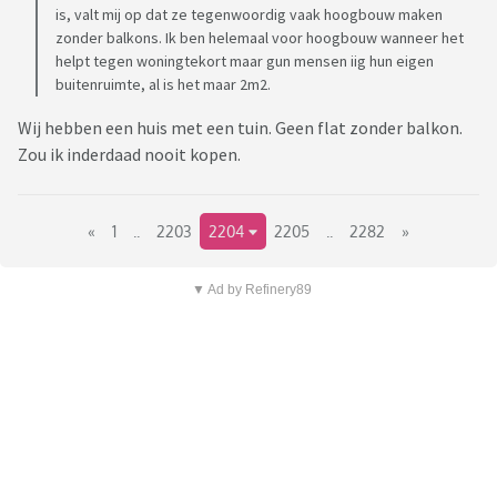
is, valt mij op dat ze tegenwoordig vaak hoogbouw maken
zonder balkons. Ik ben helemaal voor hoogbouw wanneer het
helpt tegen woningtekort maar gun mensen iig hun eigen
buitenruimte, al is het maar 2m2.
Wij hebben een huis met een tuin. Geen flat zonder balkon.
Zou ik inderdaad nooit kopen.
«
1
..
2203
2204
2205
..
2282
»
▼ Ad by Refinery89