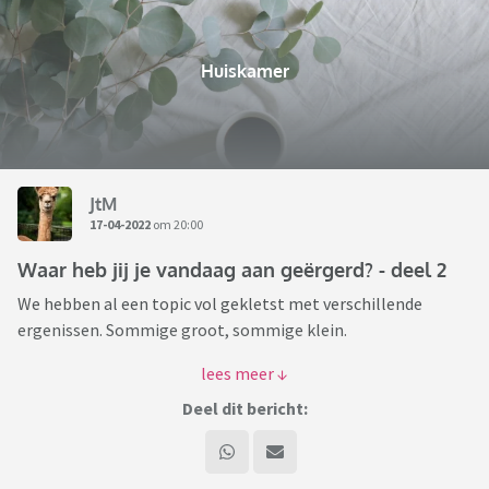
Huiskamer
JtM
17-04-2022
om 20:00
Waar heb jij je vandaag aan geërgerd? - deel 2
We hebben al een topic vol gekletst met verschillende
ergenissen. Sommige groot, sommige klein.
In dit topic kunnen we weer doorgaan met onze ergenissen
plaatsen.
Deel dit bericht:
Let wel: op elkaar reageren mag, als het maar niet op