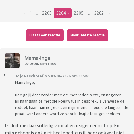
een vervelende, belerende manier is.
«
1
..
2203
2204
2205
..
2282
»
Plaats een reactie
Naar laatste reactie
Mama-Inge
02-06-2026
om 14:08
Jojo63 schreef op 02-06-2026 om 11:48:
Mama Inge,
Hoe ga jij daar verder mee om met roddels etc, en negeren.
Bij haar gaan ze met die koekwaus in gesprek, ja vanwege de
roddel, haar man negeert, en mijn vriendin houd die lang aan de
praat, want anders word ze voor kutwijf etc uitgescholden.
Ik sluit me daar volledig voor af en reageer er niet op. En
mijn gehoor is ook niet heel goed, dus ik hoor ook veel niet.