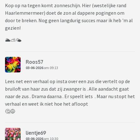
Kop op na tegen komt zonneschijn. Hier (westelijke rand
Haarlemmermeer) doet de zon al dappere pogingen om
door te breken. Nog geen langdurig succes maar ik heb 'm al
gezien!
🌥️⛅️🌤️
Roos57
03-06-2026
om 09:13
Lees net een verhaal op insta over een zus die vertelt op de
bruiloft van haar zus dat zij zwanger is . Alle aandacht gaat
naar de zus . Drama daarna . Er speelt iets . Maar nu stopt het
verhaal en weet ik niet hoe het afloopt
🤔😅
lientje69
03-06-2026
om 10:30