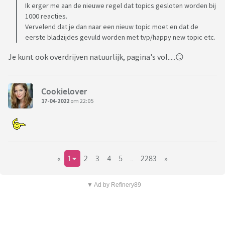
Ik erger me aan de nieuwe regel dat topics gesloten worden bij
1000 reacties.
Vervelend dat je dan naar een nieuw topic moet en dat de
eerste bladzijdes gevuld worden met tvp/happy new topic etc.
Je kunt ook overdrijven natuurlijk, pagina's vol.....😏
Cookielover
17-04-2022
om 22:05
«
1
2
3
4
5
..
2283
»
▼ Ad by Refinery89