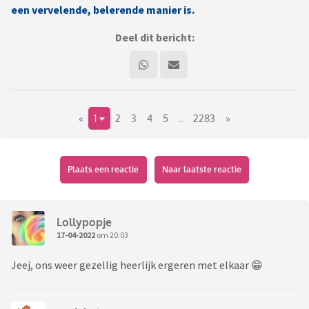
een vervelende, belerende manier is.
Deel dit bericht:
«
1
2
3
4
5
..
2283
»
Plaats een reactie
Naar laatste reactie
Lollypopje
17-04-2022
om 20:03
Jeej, ons weer gezellig heerlijk ergeren met elkaar 😁