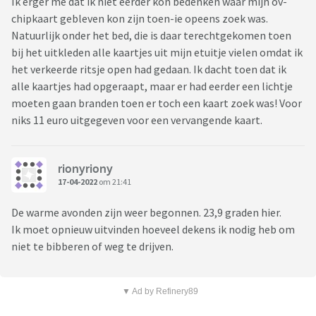
Ik erger me dat ik niet eerder kon bedenken waar mijn ov-
chipkaart gebleven kon zijn toen-ie opeens zoek was.
Natuurlijk onder het bed, die is daar terechtgekomen toen
bij het uitkleden alle kaartjes uit mijn etuitje vielen omdat ik
het verkeerde ritsje open had gedaan. Ik dacht toen dat ik
alle kaartjes had opgeraapt, maar er had eerder een lichtje
moeten gaan branden toen er toch een kaart zoek was! Voor
niks 11 euro uitgegeven voor een vervangende kaart.
rionyriony
17-04-2022
om 21:41
De warme avonden zijn weer begonnen. 23,9 graden hier.
Ik moet opnieuw uitvinden hoeveel dekens ik nodig heb om
niet te bibberen of weg te drijven.
▼ Ad by Refinery89