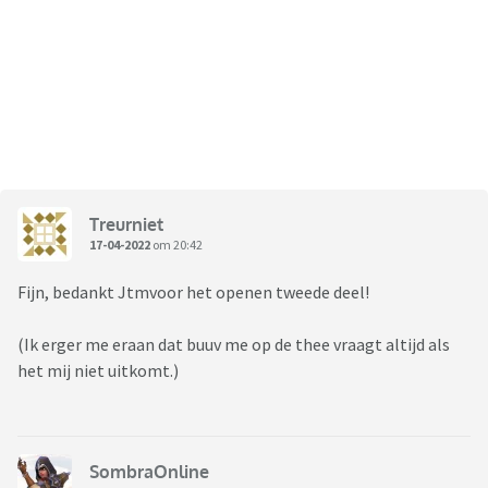
Treurniet
17-04-2022
om 20:42
Fijn, bedankt Jtmvoor het openen tweede deel!
(Ik erger me eraan dat buuv me op de thee vraagt altijd als
het mij niet uitkomt.)
SombraOnline