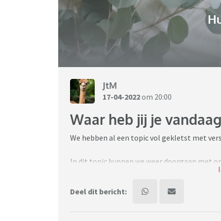
H
JtM
17-04-2022
om 20:00
Waar heb jij je vandaag
We hebben al een topic vol gekletst met ver
In dit topic kunnen we weer doorgaan met o
Deel dit bericht:
Let wel: op elkaar reageren mag, als het 