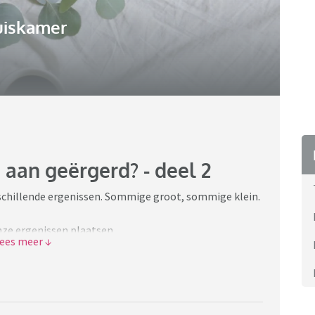
uiskamer
 aan geërgerd? - deel 2
schillende ergenissen. Sommige groot, sommige klein.
nze ergenissen plaatsen.
maar niet op een vervelende, belerende manier is.