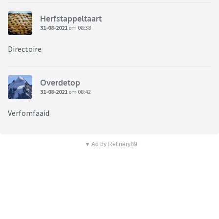
Herfstappeltaart
31-08-2021
om 08:38
Directoire
Overdetop
31-08-2021
om 08:42
Verfomfaaid
▼ Ad by Refinery89