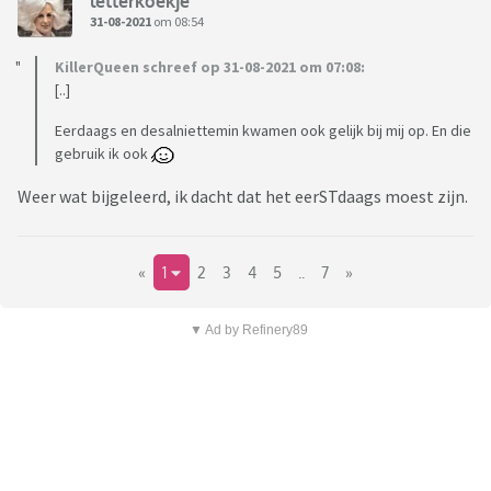
letterkoekje
31-08-2021
om 08:54
KillerQueen schreef op 31-08-2021 om 07:08:
[..]
Eerdaags en desalniettemin kwamen ook gelijk bij mij op. En die
gebruik ik ook
Weer wat bijgeleerd, ik dacht dat het eerSTdaags moest zijn.
«
1
2
3
4
5
..
7
»
▼ Ad by Refinery89