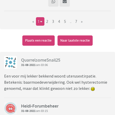
«
1
2
3
4
5
..
7
»
Plaats een reactie
Naar laatste reactie
QuarrelsomeSnail25
31-08-2021
om 03:06
Een voor mij lekker bekkend woord: uterusextirpatie.
Betekenis: baarmoedeverwijdering. Ook wel hysterectomie
genoemd, maar dat klinkt gewoon niet zo lekker.
Heidi-Forumbeheer
31-08-2021
om 03:15