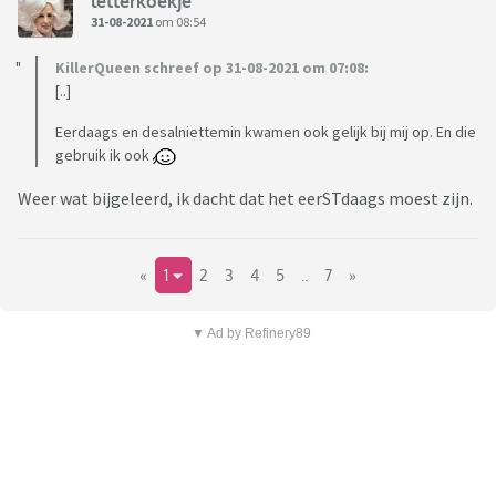
letterkoekje
31-08-2021
om 08:54
KillerQueen schreef op 31-08-2021 om 07:08:
[..]
Eerdaags en desalniettemin kwamen ook gelijk bij mij op. En die
gebruik ik ook
Weer wat bijgeleerd, ik dacht dat het eerSTdaags moest zijn.
«
1
2
3
4
5
..
7
»
▼ Ad by Refinery89