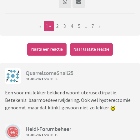
«
1
2
3
4
5
..
7
»
Plaats een reactie
Naar laatste reactie
QuarrelsomeSnail25
31-08-2021
om 03:06
Een voor mij lekker bekkend woord: uterusextirpatie.
Betekenis: baarmoedeverwijdering. Ook wel hysterectomie
genoemd, maar dat klinkt gewoon niet zo lekker.
Heidi-Forumbeheer
31-08-2021
om 03:15