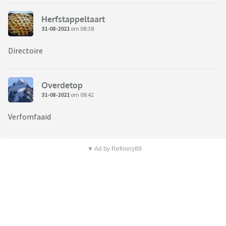
Herfstappeltaart
31-08-2021
om 08:38
Directoire
Overdetop
31-08-2021
om 08:42
Verfomfaaid
▼ Ad by Refinery89