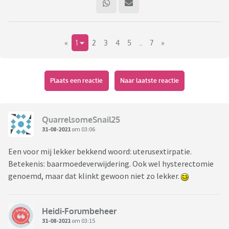
«
1
2
3
4
5
..
7
»
Plaats een reactie
Naar laatste reactie
QuarrelsomeSnail25
31-08-2021
om 03:06
Een voor mij lekker bekkend woord: uterusextirpatie.
Betekenis: baarmoedeverwijdering. Ook wel hysterectomie
genoemd, maar dat klinkt gewoon niet zo lekker.
Heidi-Forumbeheer
31-08-2021
om 03:15