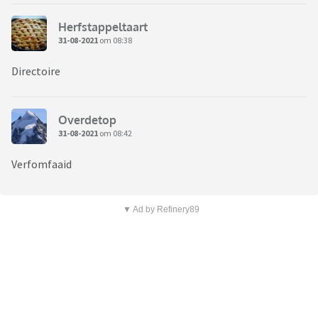
Herfstappeltaart
31-08-2021
om 08:38
Directoire
Overdetop
31-08-2021
om 08:42
Verfomfaaid
▼ Ad by Refinery89