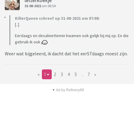
letterkoekje
31-08-2021
om 08:54
KillerQueen schreef op 31-08-2021 om 07:08:
[..]
Eerdaags en desalniettemin kwamen ook gelijk bij mij op. En die
gebruik ik ook
Weer wat bijgeleerd, ik dacht dat het eerSTdaags moest zijn.
«
1
2
3
4
5
..
7
»
▼ Ad by Refinery89