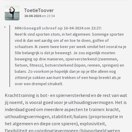
ToetieToover
16-04-2024
om 23:54
MMcGonagall schreef op 16-04-2024 om 22:27:
Nee! Ik vind sporten stom, in het algemeen. Sommige sporten
vind ik dan wel aardig om af en toe te doen, golfen of
schaatsen. Ik zwem twee keer per week omdat het vooral na je
50e belangrijk is dat je beweegt. Je zou eigenlijk moeten
beweging op drie manieren, spierversterkend (zwemmen,
fietsen, fitness), botversterkend (lopen, rennen, springen) en
balans. Zo voorkom je hopelijk dan je op je 65e alleen nog
zittend je sokken aan kunt trekken of een heup breekt als je
over een drempel struikelt.
Krachttraining is bot- en spierversterkend en de rest van wat
jij noemt, is vooral goed voor je uithoudingsvermogen. Het is
inderdaad goed om meerdere aspecten te trainen: kracht,
uithoudingsvermogen, stabiliteit/balans (proprioceptie in
het algemeen en diepe core spieren), explosiviteit,
flexibiliteit en coördinatievermogen (bijvoorbeeld weten