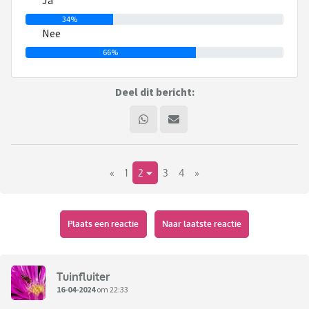
Ja
34%
Nee
66%
Deel dit bericht:
«
1
2
3
4
»
Plaats een reactie
Naar laatste reactie
Tuinfluiter
16-04-2024
om 22:33