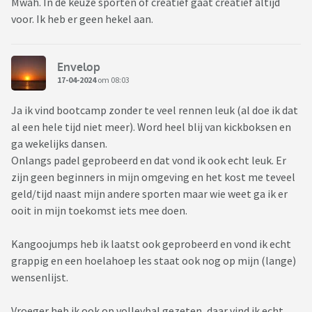
Mwah. In de keuze sporten of creatief gaat creatief altijd
voor. Ik heb er geen hekel aan.
Envelop
17-04-2024
om 08:03
Ja ik vind bootcamp zonder te veel rennen leuk (al doe ik dat
al een hele tijd niet meer). Word heel blij van kickboksen en
ga wekelijks dansen.
Onlangs padel geprobeerd en dat vond ik ook echt leuk. Er
zijn geen beginners in mijn omgeving en het kost me teveel
geld/tijd naast mijn andere sporten maar wie weet ga ik er
ooit in mijn toekomst iets mee doen.
Kangoojumps heb ik laatst ook geprobeerd en vond ik echt
grappig en een hoelahoep les staat ook nog op mijn (lange)
wensenlijst.
Vroeger heb ik ook op volleybal gezeten, daar vind ik echt