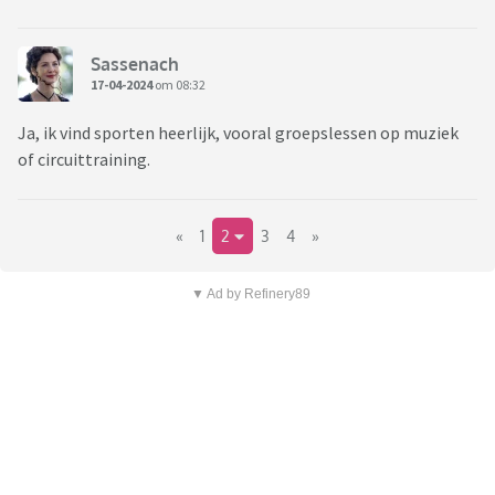
Sassenach
17-04-2024
om 08:32
Ja, ik vind sporten heerlijk, vooral groepslessen op muziek
of circuittraining.
«
1
2
3
4
»
▼ Ad by Refinery89