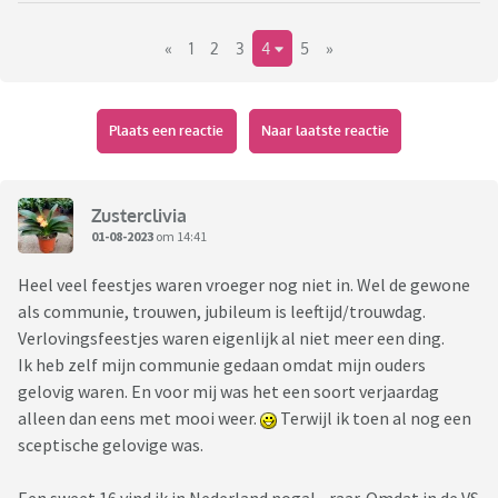
Ben gewoon heel benieuwd en vind hetl euk om verschillende
«
1
2
3
4
5
»
ervaringen te horen. Probeer het netjes te houden en betrek
het lekker op jezelf als je iets niks vindt. Laat de ander fijn in
zijn waarde.
Plaats een reactie
Naar laatste reactie
Zusterclivia
01-08-2023
om 14:41
Heel veel feestjes waren vroeger nog niet in. Wel de gewone
als communie, trouwen, jubileum is leeftijd/trouwdag.
Verlovingsfeestjes waren eigenlijk al niet meer een ding.
Ik heb zelf mijn communie gedaan omdat mijn ouders
gelovig waren. En voor mij was het een soort verjaardag
alleen dan eens met mooi weer.
Terwijl ik toen al nog een
sceptische gelovige was.