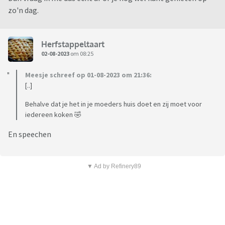
zo'n dag.
Herfstappeltaart
02-08-2023
om 08:25
Meesje schreef op 01-08-2023 om 21:36:
[..]
Behalve dat je het in je moeders huis doet en zij moet voor
iedereen koken 🤣
En speechen
▼ Ad by Refinery89