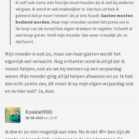
ik zelf ook soms een feestje moet houden als ik wel bij anderen
wil gaan. Ik word er wel makkelijker in. Van huis uit heb ik
geleerd dat je moet 'rennen' als je iets houdt.
Gasten moeten
bediend worden.
Maar mijn vrienden vinden het prima om in
de loop van de avond hun eigen drankjes te regelen. Scheelt al
een hoop geren. Vindt mijn moeder dan weer vreselijk als ze
dat hoort.
Mijn moeder is ook zo, maar van haar gasten wordt het
eigenlijk wel verwacht. Nog irritanter vond ik altijd dat ik
moest helpen, ook als we bij mensen op een verjaardag
waren. Mijn moeder ging altijd helpen afwassen en zo. Ik had
dan echt zoiets van, dit moet ik op mijn eigen verjaardag ook
en nu hier ook? Ja, doei.
Koekie1980
05-08-2023
om 10:47
ik doe er zo min mogelijk aan mee. Nu ik net 40+ ben zijn de
eerste en tweede kids onderweg in de vriendengroep. En