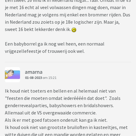
Een sweet 16 vind ik in Nederland nogal... raar. Omdat in de VS
je met 16 echt al veel volwassen dingen mag doen, maar in
Nederland mag je volgens mij enkel een brommer rijden. Dus
in Nederland zou zoiets op je 18e logischer zijn. Maar ja,
sweet 16 bekt lekkerder denk ik.
Een babyborrel ga ik nog wel heen, een normaal
vrijgezellefeestje of trouwerij ook wel.
amarna
01-08-2023
om 15:21
Ik houd niet toeters en bellen en al helemaal niet van
"feesten die moeten omdat iederéééén dat doet". Zoals
genderrevealparties, babyshowers en bridalshowers.
Allemaal uit de VS overgewaaide commercie.
Als ik er met goed fatsoen onderuit kan ga ik niet.
Ik houd ook niet van grootste bruiloften in kasteeltjes, met
witte duiven die uit een mandje worden gelaten en meer