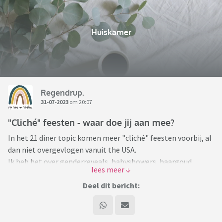
Huiskamer
Regendrup.
31-07-2023
om 20:07
"Cliché" feesten - waar doe jij aan mee?
In het 21 diner topic komen meer "cliché" feesten voorbij, al
dan niet overgevlogen vanuit the USA.
Ik heb het over genderreveals, babyshowers, baargoud,
sweet sixteen, 21 diners.... noem maar op.
Deel dit bericht:
Wat vind je ervan? Welke feesten heb je al meegedaan/zelf
gedaan?