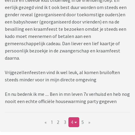
eerlijk gezegd vind ik t ook best duur worden om steeds een
gender reveal (georganiseerd door toekomstige ouders)en
een babyshower (georganiseerd door vrienden) en na de
bevalling een kraamfeest te bezoeken omdat je steeds een
kado moet meenemen of betalen aan een
gemeenschappelijk cadeau. Dan liever een lief kaartje of
persoonlijk bezoekje in de zwangerschap en kraamfeest
daarna.
Vrijgezellenfeesten vind ik wel leuk, al komen bruiloften
steeds minder voor in mijn directe omgeving
En nu bedenk ik me .... Ben in mn leven 7x verhuisd en heb nog
nooit een echte officiële housewarming party gegeven
«
1
2
3
4
5
»