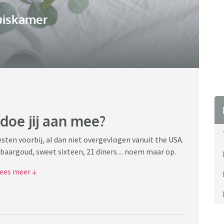
uiskamer
 doe jij aan mee?
sten voorbij, al dan niet overgevlogen vanuit the USA.
baargoud, sweet sixteen, 21 diners.... noem maar op.
meegedaan/zelf gedaan?
m verschillende ervaringen te horen. Probeer het
 als je iets niks vindt. Laat de ander fijn in zijn waarde.