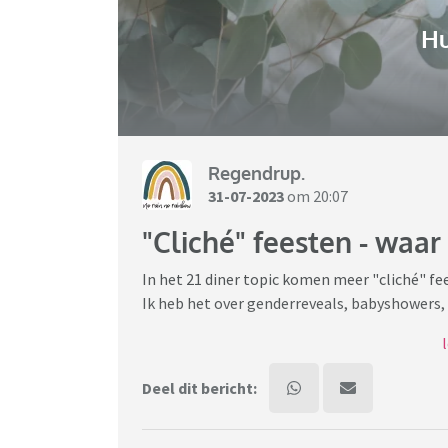
H
Regendrup.
31-07-2023
om 20:07
"Cliché" feesten - waar
In het 21 diner topic komen meer "cliché" fee
Ik heb het over genderreveals, babyshowers, 
Wat vind je ervan? Welke feesten heb je al 
Deel dit bericht:
Ben gewoon heel benieuwd en vind hetl euk o
netjes te houden en betrek het lekker op jezelf