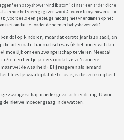
eggen "een babyshower vind ik stom" of naar een ander cliche
emaal aan hoe het vorm gegeven wordt? Iedere babyshower is zo
 het bijvoorbeeld een gezellige middag met vriendinnen op het
je dan niet omdat het onder de noemer babyshower valt?
(ben dol op kinderen, maar dat eerste jaar is zo saai), en
 die uitermate traumatisch was (ik heb meer wel dan
 heel moeilijk om een zwangerschap te vieren. Meestal
, en/of een beetje jaloers omdat ze zo'n andere
 maar wel de waarheid). Blij reageren als iemand
eel feestje waarbij dat de focus is, is dus voor mij heel
ge zwangerschap in ieder geval achter de rug. Ik vind
eg de nieuwe moeder graag in de watten.