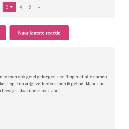
3
4
5
»
Naar laatste reactie
n mijn man ook goud gekregen: een Ring met alle namen
etting. Een vrijgezellenfeestheb ik gehad. Maar aan
feestjes ,daar doe ik niet aan.