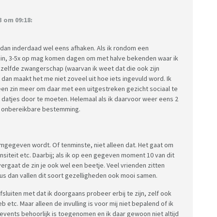
 om 09:18:
 dan inderdaad wel eens afhaken. Als ik rondom een
ndin, 3-5x op mag komen dagen om met halve bekenden waar ik
iezelfde zwangerschap (waarvan ik weet dat die ook zijn
an maakt het me niet zoveel uit hoe iets ingevuld word. Ik
 zin meer om daar met een uitgestreken gezicht sociaal te
 datjes door te moeten. Helemaal als ik daarvoor weer eens 2
ij onbereikbare bestemming.
vormgegeven wordt. Of tenminste, niet alleen dat. Het gaat om
siteit etc. Daarbij; als ik op een gegeven moment 10 van dit
ergaat de zin je ook wel een beetje. Veel vrienden zitten
us dan vallen dit soort gezelligheden ook mooi samen.
afsluiten met dat ik doorgaans probeer erbij te zijn, zelf ook
etc. Maar alleen de invulling is voor mij niet bepalend of ik
events behoorlijk is toegenomen en ik daar gewoon niet altijd