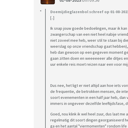
01-08-2023
om 09:56
Doemijdieglazenbol schreef op 01-08-2023
[..]
Ik snap jouw goede bedoelingen, maar ik kan
zwangerschap van een niet heel nabije vrie
niet zoveel mee heb, weer stil te staan bij d
weerslag op onze vriendschap gaat hebben), d
heb dan gewoon op een gegeven moment geen
gaan zitten doen en weeeeeeer alle ditjes en
uur enkele reis moet reizen naar een voor m
Dus nee, het ligt er niet altijd aan hoe iets 
de frequentie, de betrokken mensen, de inten
soort evenementen in een half jaar heb, dan v
immers in ongeveer dezelfde leeftijdsfase, d
Goed, nou klink ik wel heel zuur, dus laat me 
regelmatig dit soort dingen georganiseerd heb 
ga en het aantal "viermomenten" rondom life 