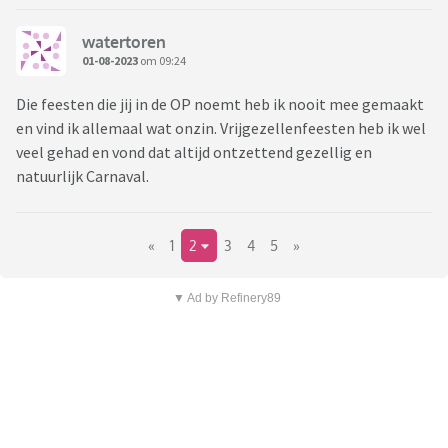
watertoren
01-08-2023
om 09:24
Die feesten die jij in de OP noemt heb ik nooit mee gemaakt
en vind ik allemaal wat onzin. Vrijgezellenfeesten heb ik wel
veel gehad en vond dat altijd ontzettend gezellig en
natuurlijk Carnaval.
«
1
2
3
4
5
»
▼ Ad by Refinery89