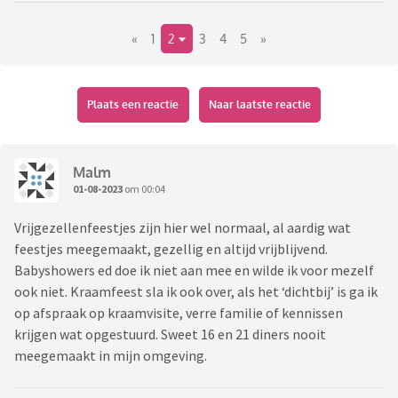
Ben gewoon heel benieuwd en vind hetl euk om verschillende
«
1
2
3
4
5
»
ervaringen te horen. Probeer het netjes te houden en betrek
het lekker op jezelf als je iets niks vindt. Laat de ander fijn in
zijn waarde.
Plaats een reactie
Naar laatste reactie
Malm
01-08-2023
om 00:04
Vrijgezellenfeestjes zijn hier wel normaal, al aardig wat
feestjes meegemaakt, gezellig en altijd vrijblijvend.
Babyshowers ed doe ik niet aan mee en wilde ik voor mezelf
ook niet. Kraamfeest sla ik ook over, als het ‘dichtbij’ is ga ik
op afspraak op kraamvisite, verre familie of kennissen
krijgen wat opgestuurd. Sweet 16 en 21 diners nooit
meegemaakt in mijn omgeving.