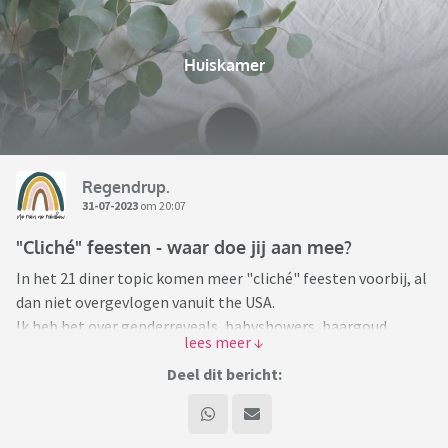
Huiskamer
Regendrup.
31-07-2023
om 20:07
"Cliché" feesten - waar doe jij aan mee?
In het 21 diner topic komen meer "cliché" feesten voorbij, al
dan niet overgevlogen vanuit the USA.
Ik heb het over genderreveals, babyshowers, baargoud,
sweet sixteen, 21 diners.... noem maar op.
Deel dit bericht:
Wat vind je ervan? Welke feesten heb je al meegedaan/zelf
gedaan?