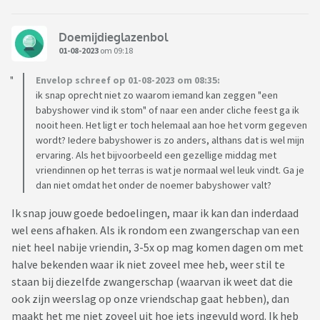
Doemijdieglazenbol
01-08-2023
om 09:18
Envelop schreef op 01-08-2023 om 08:35:
ik snap oprecht niet zo waarom iemand kan zeggen "een
babyshower vind ik stom" of naar een ander cliche feest ga ik
nooit heen. Het ligt er toch helemaal aan hoe het vorm gegeven
wordt? Iedere babyshower is zo anders, althans dat is wel mijn
ervaring. Als het bijvoorbeeld een gezellige middag met
vriendinnen op het terras is wat je normaal wel leuk vindt. Ga je
dan niet omdat het onder de noemer babyshower valt?
Ik snap jouw goede bedoelingen, maar ik kan dan inderdaad
wel eens afhaken. Als ik rondom een zwangerschap van een
niet heel nabije vriendin, 3-5x op mag komen dagen om met
halve bekenden waar ik niet zoveel mee heb, weer stil te
staan bij diezelfde zwangerschap (waarvan ik weet dat die
ook zijn weerslag op onze vriendschap gaat hebben), dan
maakt het me niet zoveel uit hoe iets ingevuld word. Ik heb