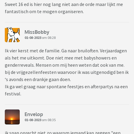
Sweet 16 ed is hier nog lang niet aan de orde maar lijkt me
fantastisch om te mogen organiseren.
MissBobby
01-08-2023
om 08:28
Ik vier kerst met de familie. Ga naar bruiloften. Verjaardagen
als het me uitkomt. Doe niet mee met babyshowers en
genderreveals. Mensen om mij heen weten dat ook van me.
bij de vrijgezellenfeesten waarvoor ik was uitgenodigd ben ik
‘s avonds een drankje gaan doen.
Ik ga wel graag naar spontane feestjes en afterpartys na een
festival.
Envelop
01-08-2023
om 08:35
ik snap oprecht niet zo waarom iemand kan zeggen "een