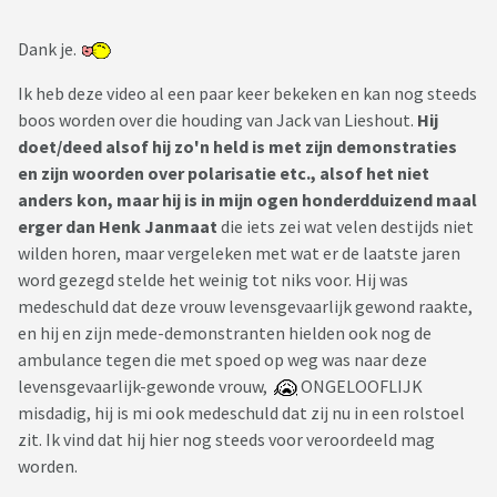
Dank je.
Ik heb deze video al een paar keer bekeken en kan nog steeds
boos worden over die houding van Jack van Lieshout.
Hij
doet/deed alsof hij zo'n held is met zijn demonstraties
en zijn woorden over polarisatie etc., alsof het niet
anders kon, maar hij is in mijn ogen honderdduizend maal
erger
dan Henk Janmaat
die iets zei wat velen destijds niet
wilden horen, maar vergeleken met wat er de laatste jaren
word gezegd stelde het weinig tot niks voor. Hij was
medeschuld dat deze vrouw levensgevaarlijk gewond raakte,
en hij en zijn mede-demonstranten hielden ook nog de
ambulance tegen die met spoed op weg was naar deze
levensgevaarlijk-gewonde vrouw,
ONGELOOFLIJK
misdadig, hij is mi ook medeschuld dat zij nu in een rolstoel
zit. Ik vind dat hij hier nog steeds voor veroordeeld mag
worden.