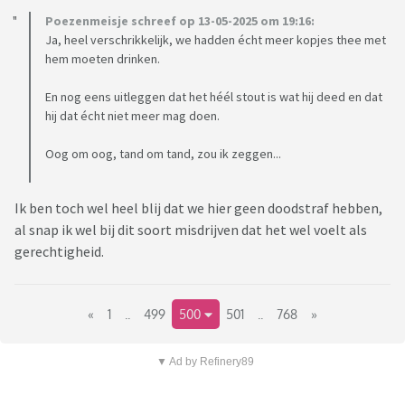
Poezenmeisje schreef op 13-05-2025 om 19:16:
Ja, heel verschrikkelijk, we hadden écht meer kopjes thee met
hem moeten drinken.
En nog eens uitleggen dat het héél stout is wat hij deed en dat
hij dat écht niet meer mag doen.
Oog om oog, tand om tand, zou ik zeggen...
Ik ben toch wel heel blij dat we hier geen doodstraf hebben,
al snap ik wel bij dit soort misdrijven dat het wel voelt als
gerechtigheid.
«
1
..
499
500
501
..
768
»
▼ Ad by Refinery89