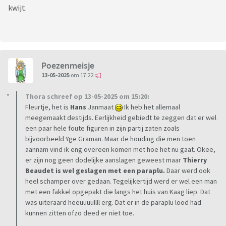
kwijt.
Poezenmeisje
13-05-2025
om 17:22
Thora schreef op 13-05-2025 om 15:20:
Fleurtje, het is
Hans
Janmaat
Ik heb het allemaal
meegemaakt destijds. Eerlijkheid gebiedt te zeggen dat er wel
een paar hele foute figuren in zijn partij zaten zoals
bijvoorbeeld Yge Graman. Maar de houding die men toen
aannam vind ik eng overeen komen met hoe het nu gaat. Okee,
er zijn nog geen dodelijke aanslagen geweest maar
Thierry
Beaudet is wel geslagen met een paraplu.
Daar werd ook
heel schamper over gedaan. Tegelijkertijd werd er wel een man
met een fakkel opgepakt die langs het huis van Kaag liep. Dat
was uiteraard heeuuuullll erg. Dat er in de paraplu lood had
kunnen zitten ofzo deed er niet toe.