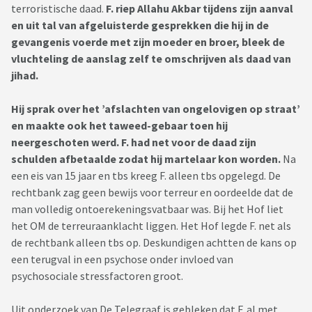
terroristische daad.
F. riep Allahu Akbar tijdens zijn aanval
en uit tal van afgeluisterde gesprekken die hij in de
gevangenis voerde met zijn moeder en broer, bleek de
vluchteling de aanslag zelf te omschrijven als daad van
jihad.
Hij sprak over het ’afslachten van ongelovigen op straat’
en maakte ook het taweed-gebaar toen hij
neergeschoten werd. F. had net voor de daad zijn
schulden afbetaalde zodat hij martelaar kon worden.
Na
een eis van 15 jaar en tbs kreeg F. alleen tbs opgelegd. De
rechtbank zag geen bewijs voor terreur en oordeelde dat de
man volledig ontoerekeningsvatbaar was. Bij het Hof liet
het OM de terreuraanklacht liggen. Het Hof legde F. net als
de rechtbank alleen tbs op. Deskundigen achtten de kans op
een terugval in een psychose onder invloed van
psychosociale stressfactoren groot.
Uit onderzoek van De Telegraaf is gebleken dat F. al met