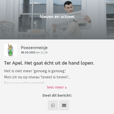
Nieuws en actueel
Poezenmeisje
06-10-2023
om 11:18
Ter Apel. Het gaat écht uit de hand lopen.
Het is niet meer 'genoeg is genoeg'.
Men zit nu op niveau 'teveel is teveel'...
Een pure volksopstand.
Dit naar aanleiding van diefstal uit een auto.
Deel dit bericht:
De burgemeester weet ook niet meer wat hij nog kan doen.
Hoe lang laat de demissionaire regering de mensen hier nog