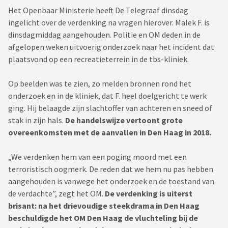
Het Openbaar Ministerie heeft De Telegraaf dinsdag
ingelicht over de verdenking na vragen hierover. Malek F. is
dinsdagmiddag aangehouden. Politie en OM deden in de
afgelopen weken uitvoerig onderzoek naar het incident dat
plaatsvond op een recreatieterrein in de tbs-kliniek.
Op beelden was te zien, zo melden bronnen rond het
onderzoek en in de kliniek, dat F. heel doelgericht te werk
ging. Hij belaagde zijn slachtoffer van achteren en sneed of
stak in zijn hals.
De handelswijze vertoont grote
overeenkomsten met de aanvallen in Den Haag in 2018.
„We verdenken hem van een poging moord met een
terroristisch oogmerk. De reden dat we hem nu pas hebben
aangehouden is vanwege het onderzoek en de toestand van
de verdachte”, zegt het OM.
De verdenking is uiterst
brisant: na het drievoudige steekdrama in Den Haag
beschuldigde het OM Den Haag de vluchteling bij de