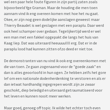
wel een paar hele foute figuren in zijn partij zaten zoals
bijvoorbeeld Yge Graman. Maar de houding die men toen
aannam vind ik eng overeen komen met hoe het nu gaat.
Okee, er zijn nog geen dodelijke aanslagen geweest maar
Thierry Beaudet is wel geslagen met een paraplu. Daar werd
ook heel schamper over gedaan. Tegelijkertijd werd er wel
een man met een fakkel opgepakt die langs het huis van
Kaag liep. Dat was uiteraard heeuuuullll erg. Dat er in de
paraplu lood had kunnen zitten ofzo deed er niet toe.
De demonstranten van nu vind ik ook erg overeenkomen met
die van toen. Ze gaan zogenaamd voor de "goede zaak" en
dan is alles geoorloofd in hun ogen. Ze hebben zelfs het gore
lef om een nationale dodenherdenking te verstoren en als er
dan ietwat hardhandig ingegrepen wordt zijn ze zwaar
geschokt, diep beledigd en uiteraard getraumatiseerd voor
het leven en kunnen nooit meer werken.
Maar goed, genoeg off topic. Ik wilde het echter toch even