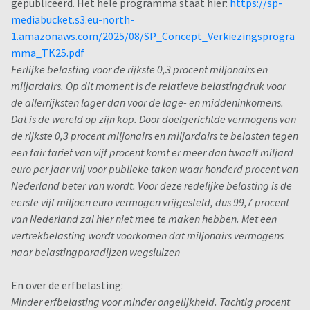
gepubliceerd. Het hele programma staat hier:
https://sp-
mediabucket.s3.eu-north-
1.amazonaws.com/2025/08/SP_Concept_Verkiezingsprogra
mma_TK25.pdf
Eerlijke belasting voor de rijkste 0,3 procent miljonairs en
miljardairs. Op dit moment is de relatieve belastingdruk voor
de allerrijksten lager dan voor de lage- en middeninkomens.
Dat is de wereld op zijn kop. Door doelgerichtde vermogens van
de rijkste 0,3 procent miljonairs en miljardairs te belasten tegen
een fair tarief van vijf procent komt er meer dan twaalf miljard
euro per jaar vrij voor publieke taken waar honderd procent van
Nederland beter van wordt. Voor deze redelijke belasting is de
eerste vijf miljoen euro vermogen vrijgesteld, dus 99,7 procent
van Nederland zal hier niet mee te maken hebben. Met een
vertrekbelasting wordt voorkomen dat miljonairs vermogens
naar belastingparadijzen wegsluizen
En over de erfbelasting:
Minder erfbelasting voor minder ongelijkheid. Tachtig procent