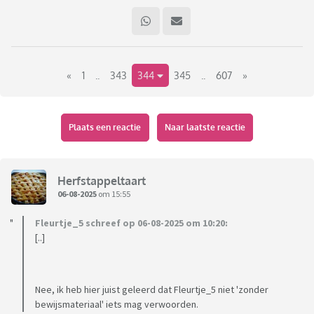
«
1
..
343
344
345
..
607
»
Plaats een reactie
Naar laatste reactie
Herfstappeltaart
06-08-2025
om 15:55
Fleurtje_5 schreef op 06-08-2025 om 10:20:
[..]
Nee, ik heb hier juist geleerd dat Fleurtje_5 niet 'zonder
bewijsmateriaal' iets mag verwoorden.