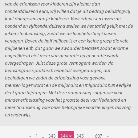
van de erfenissen voor kinderen zijn kleiner dan
honderdduizend euro, wij willen dat je dit bedrag belastingvrij
kunt doorgeven aan je kinderen. Voor erfenissen tussen de
honderd en vijfhonderduizend stellen we het tarief gelijk met de
inkomstenbelasting, zodat we de loonbelasting kunnen
verlagen. Boven de half miljoen is er een kleine groep die vele
miljoenen erft, dat gaan we zwaarder belasten zodat enorme
ongelijkheid niet meer van generatie op generatie wordt
overgedragen. Juist deze grote vermogens worden via
belastingtrucs praktisch onbelast overgedragen, dat
beëindigen we zodat de erfbelasting voor gewone
mensen lager wordt en de miljonairs en miljardairs hun eerlijke
deel gaan bijdragen. Met deze aanpassing zorgen we voor
minder erfbelasting voor het grootste deel van Nederland en
meer financiering voor onze belangrijke voorzieningen als zorg
en onderwijs.
«
1
..
343
344
345
..
607
»