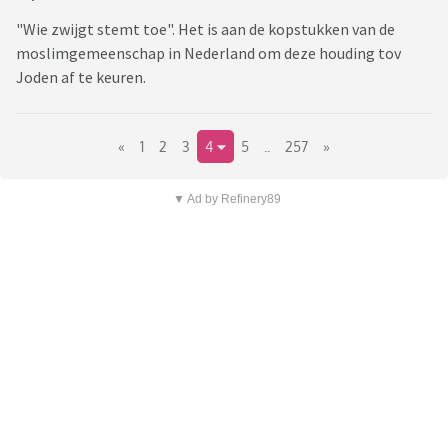
"Wie zwijgt stemt toe". Het is aan de kopstukken van de
moslimgemeenschap in Nederland om deze houding tov
Joden af te keuren.
«
1
2
3
4
5
..
257
»
▼ Ad by Refinery89