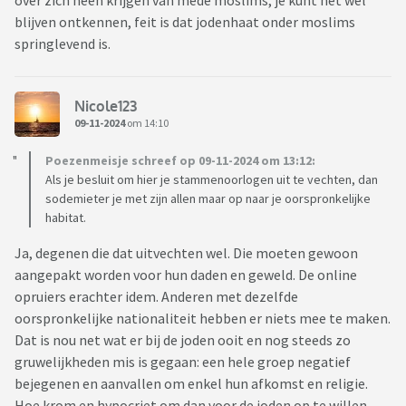
over zich heen krijgen van mede moslims, je kunt het wel
blijven ontkennen, feit is dat jodenhaat onder moslims
springlevend is.
Nicole123
09-11-2024
om 14:10
Poezenmeisje schreef op 09-11-2024 om 13:12:
Als je besluit om hier je stammenoorlogen uit te vechten, dan
sodemieter je met zijn allen maar op naar je oorspronkelijke
habitat.
Ja, degenen die dat uitvechten wel. Die moeten gewoon
aangepakt worden voor hun daden en geweld. De online
opruiers erachter idem. Anderen met dezelfde
oorspronkelijke nationaliteit hebben er niets mee te maken.
Dat is nou net wat er bij de joden ooit en nog steeds zo
gruwelijkheden mis is gegaan: een hele groep negatief
bejegenen en aanvallen om enkel hun afkomst en religie.
Hoe krom en hypocriet om dan voor de joden op te willen