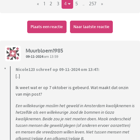
«
1
2
3
4
5
..
257
»
Plaats een reactie
Naar laatste reactie
Muurbloem1985
09-11-2024
om 13:59
Nicole123 schreef op 09-11-2024 om 13:47:
[..]
Ik weet wat er op 7 oktober is gebeurd. Wat maakt dat onzin
van mijn post?
Een willekeurige moslim het geweld in Amsterdam kwalijknemen is
hetzelfde als een willekeurige Jood de bommen in Gaza
kwalijknemen. Beide zou je niet moeten doen. Maak onderscheid
tussen mensen die geweld plegen (of anderen ervoer aanzetten)
en mensen die vreedzaam willen leven. Niet tussen mensen met
afkomst/religie A en afkomst/religie B.