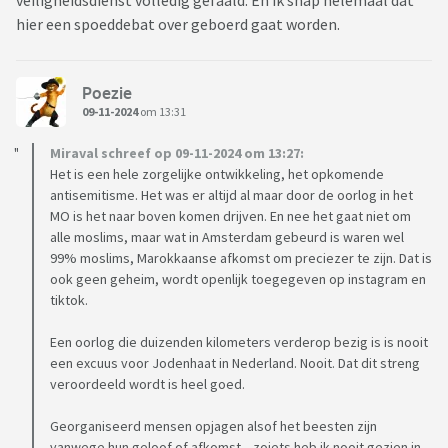
veiligheidsdienst volledig gefaald. En ik snap helemaal dat
hier een spoeddebat over geboerd gaat worden.
Poezie
09-11-2024
om 13:31
Miraval schreef op 09-11-2024 om 13:27:
Het is een hele zorgelijke ontwikkeling, het opkomende
antisemitisme. Het was er altijd al maar door de oorlog in het
MO is het naar boven komen drijven. En nee het gaat niet om
alle moslims, maar wat in Amsterdam gebeurd is waren wel
99% moslims, Marokkaanse afkomst om preciezer te zijn. Dat is
ook geen geheim, wordt openlijk toegegeven op instagram en
tiktok.
Een oorlog die duizenden kilometers verderop bezig is is nooit
een excuus voor Jodenhaat in Nederland. Nooit. Dat dit streng
veroordeeld wordt is heel goed.
Georganiseerd mensen opjagen alsof het beesten zijn
vanwege hun geloof of afkomst... zoiets heb ik nooit gezien in