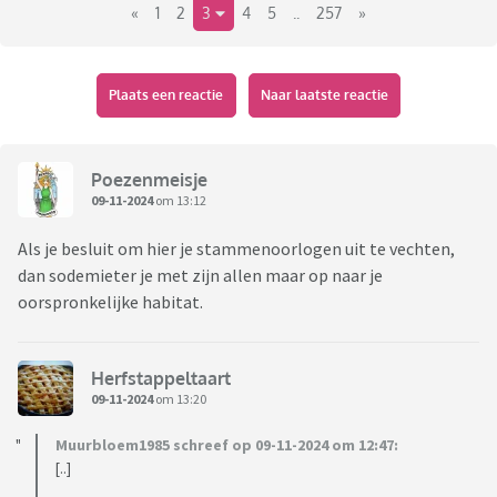
«
1
2
3
4
5
..
257
»
Plaats een reactie
Naar laatste reactie
Poezenmeisje
09-11-2024
om 13:12
Als je besluit om hier je stammenoorlogen uit te vechten,
dan sodemieter je met zijn allen maar op naar je
oorspronkelijke habitat.
Herfstappeltaart
09-11-2024
om 13:20
Muurbloem1985 schreef op 09-11-2024 om 12:47:
[..]