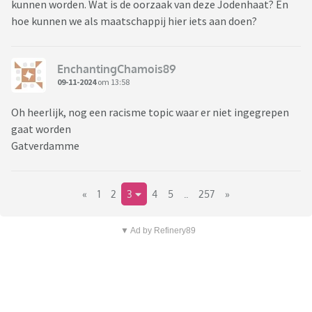
kunnen worden. Wat is de oorzaak van deze Jodenhaat? En
hoe kunnen we als maatschappij hier iets aan doen?
EnchantingChamois89
09-11-2024
om 13:58
Oh heerlijk, nog een racisme topic waar er niet ingegrepen
gaat worden
Gatverdamme
«
1
2
3
4
5
..
257
»
▼ Ad by Refinery89