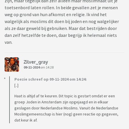
zijn, maar tegelijk dan zelf alleen maar moslimhaat uit je
toetsenbord laten rollen. In beide gevallen zet je mensen
weg op grond van hun afkomst en religie. Ik vind het
walgelijk als moslims dit doen bij joden en nog walgelijker
als ze daar geweld bij gebruiken. Maar dat bestrijden door
dan zelf hetzelfde te doen, daar begrijp ik helemaal niets
van.
Zilver_gray
09-11-2024
om 14:28
Poezie schreef op 09-11-2024 om 14:24:
[..]
Haat is altijd af te keuren. Dit topic is gestart omdat er een
groep Joden in Amsterdam zijn opgejaagd en in elkaar
geslagen door Nederlandse Moslims. Vanuit de Nederlandse
Moslimgemeenschap is hier (nog) geen reactie op gegeven,
dat keur ik af.