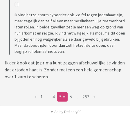
[..]
Ik vind hetzo enorm hypocriet ook. Zo fel tegen jodenhaat zijn,
maar tegelijk dan zelf alleen maar moslimhaat ui je toetsenbord
laten rollen. In beide gevallen zet je mensen weg op grond van
hun afkomst en religie. Ik vind het walgelijk als moslims dit doen
bij joden en nog walgelijker als ze daar geweld bij gebruiken.
Maar dat bestrijden door dan zelf hetzelfde te doen, daar
begrijp ik helemaal niets van.
Ik denk ook dat je prima kunt zeggen afschuwelijke te vinden
dat er joden haat is. Zonder meteen een hele gemeenschap
over 1 kam te scheren.
«
1
..
4
5
6
..
257
»
▼ Ad by Refinery89