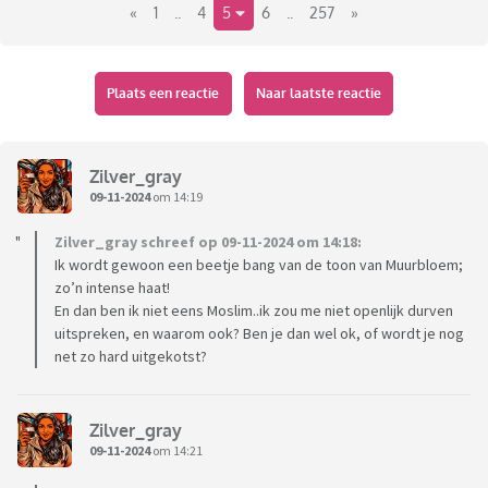
«
1
..
4
5
6
..
257
»
Plaats een reactie
Naar laatste reactie
Zilver_gray
09-11-2024
om 14:19
Zilver_gray schreef op 09-11-2024 om 14:18:
Ik wordt gewoon een beetje bang van de toon van Muurbloem;
zo’n intense haat!
En dan ben ik niet eens Moslim..ik zou me niet openlijk durven
uitspreken, en waarom ook? Ben je dan wel ok, of wordt je nog
net zo hard uitgekotst?
Zilver_gray
09-11-2024
om 14:21