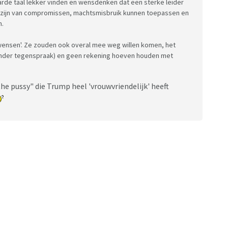
harde taal lekker vinden en wensdenken dat een sterke leider
ij zijn van compromissen, machtsmisbruik kunnen toepassen en
n.
'wensen'. Ze zouden ook overal mee weg willen komen, het
onder tegenspraak) en geen rekening hoeven houden met
the pussy" die Trump heel 'vrouwvriendelijk' heeft