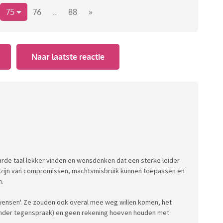
ezingen, op een wereldtoneel waarin veel gebeurd op dit
75
76
..
88
»
Naar laatste reactie
harde taal lekker vinden en wensdenken dat een sterke leider
ij zijn van compromissen, machtsmisbruik kunnen toepassen en
n.
'wensen'. Ze zouden ook overal mee weg willen komen, het
onder tegenspraak) en geen rekening hoeven houden met