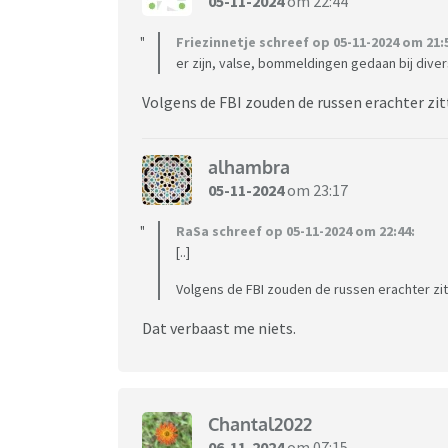
05-11-2024
om 22:44
Friezinnetje schreef op 05-11-2024 om 21:
er zijn, valse, bommeldingen gedaan bij dive
Volgens de FBI zouden de russen erachter zit
alhambra
05-11-2024
om 23:17
RaSa schreef op 05-11-2024 om 22:44:
[..]
Volgens de FBI zouden de russen erachter zit
Dat verbaast me niets.
Chantal2022
06-11-2024
om 07:15