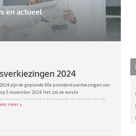
s en actueel
sverkiezingen 2024
024 zijn de geplande 60e presidentsverkiezingen van
 op 5 november 2024. Het zal de eerste
iesmannen per staat is bijgewerkt als gevolg van de
 nieuwe periode Donald Trump? De strijd om het Witte
n de presidentsverkiezingen in de Verenigde Staten.