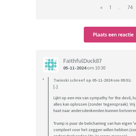
Schrijf hier mee over deze belangrijke verki
«
1
..
74
moment.
Plaats een reactie
FaithfulDuck87
05-11-2024
om 10:30
Twinski schreef op 05-11-2024 om 09:51:
[..]
Lijkt op een mix van sympathy for the devil, 
alles kan oplossen (zonder tegenspraak). Vr
haat naar andersdenkenden kunnen botviere
Trump is puur de belichaming van hun eigen 
compleet voor het zeggen willen hebben (z
andersdenkenden (de 2e rangs mensen)