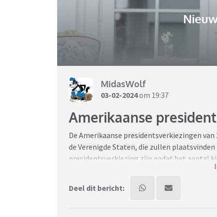
Nieuw
MidasWolf
03-02-2024
om 19:37
Amerikaanse president
De Amerikaanse presidentsverkiezingen van 2
de Verenigde Staten, die zullen plaatsvinden
presidentsverkiezing zijn nadat het aantal k
volkstelling van 2020.
Deel dit bericht:
Nog eens 4 jaar Joe Biden, of wordt het een
Huis is in volle gang. Op 5 november 2024 zij